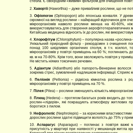
стебла. Є своєрідним «живим» фільтром для очищення пові
2.
Хавортії
(Haworthia) – дуже привабливі рослини, що не пот
3.
Офіопогон
(Ophiopogon) або японська конвалія. У древн
скромної на вигляд рослини – найкращий відпочинок для очей
мікроорганізмів навколо рослини менша на 40-60%, ні
використовуватись для створення аерофітотерапевтичних м
Китайська медицина відносить їх до рослин, які використовуют
4.
Хлорофітум
(Chlorophytum) – популярна назва «рослина-п
Унікальний природний фільтр - рекордсмен з очищення пов
понад 100 шкідливих органічних сполук, в т.ч. ксилол, т
мікроорганізмів у повітрі приміщень на 60 %; поглинають 
кв. м на 70-80%. Крім того, вони зволожують повітря у прим
Не містить ніяких токсичних речовин.
5.
Адіантум
(Adianthum) або папороть-Венерине волосся –
зокрема стрес, зумовлений надлишком інформації. Сприяє к
6.
Пеліонія
(Pellionia) – рідкісна кімнатна рослина з ро
мікроорганізмів у повітрі приміщень на 70 %.
7.
Пілея
(Pilea) – рослини зменшують кількість мікроорганізм
8.
Плющ
(Hedera) – протягом багатьох років входить до то
рослин-«лідерів», які покращують атмосферу житлових п
боротися з пилом.
9.
Нефролепіс
(Nephrolepis) – за корисними властивостями
дорослих рослини здатні підвищити вологість до 75% у примі
10.
Аспарагус
(Asparagus) – поглинає з повітря важкі м
присутність у квартирі при наявності у мешканців житла х
Корисний при різних респіраторних захворюваннях.