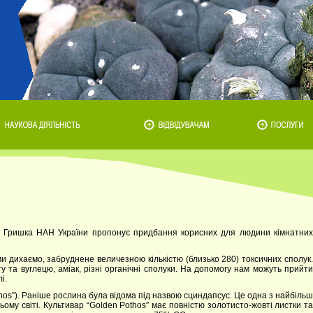
.М. Гришка НАН України пропонує придбання корисних для людини кімнатних
ми дихаємо, забруднене величезною кількістю (близько 280) токсичних сполук.
ту та вуглецю, аміак, різні органічні сполуки. На допомогу нам можуть прийти
і.
os”). Раніше рослина була відома під назвою сциндапсус. Це одна з найбільш
ому світі. Культивар “Golden Pothos” має повністю золотисто-жовті листки та