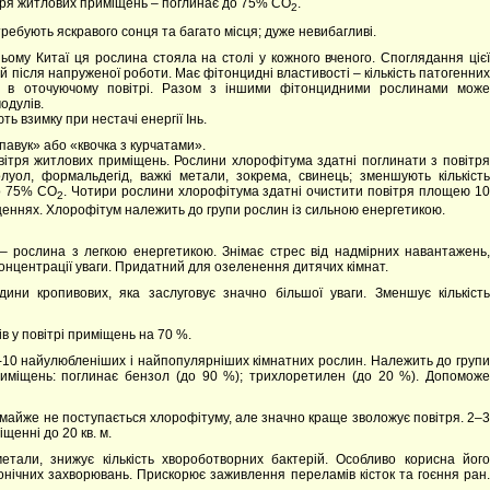
тря житлових приміщень – поглинає до 75% СО
.
2
ребують яскравого сонця та багато місця; дуже невибагливі.
ьому Китаї ця рослина стояла на столі у кожного вченого. Споглядання ціє
 після напруженої роботи. Має фітонцидні властивості – кількість патогенних
ж в оточуючому повітрі. Разом з іншими фітонцидними рослинами може
одулів.
ь взимку при нестачі енергії Інь.
авук» або «квочка з курчатами».
ітря житлових приміщень. Рослини хлорофітума здатні поглинати з повітря
олуол, формальдегід, важкі метали, зокрема, свинець; зменшують кількість
до 75% СО
.
Чотири рослини хлорофітума здатні очистити повітря площею 1
2
іщеннях. Хлорофітум належить до групи рослин із сильною енергетикою.
 рослина з легкою енергетикою. Знімає стрес від надмірних навантажень
онцентрації уваги. Придатний для озеленення дитячих кімнат.
дини кропивових, яка заслуговує значно більшої уваги. Зменшує кількість
ів у повітрі приміщень на 70 %.
п-10 найулюбленіших і найпопулярніших кімнатних рослин. Належить до груп
риміщень: поглинає бензол (до 90 %); трихлоретилен (до 20 %). Допоможе
 майже не поступається хлорофітуму, але значно краще зволожує повітря. 2–3
щенні до 20 кв. м.
етали, знижує кількість хвороботворних бактерій. Особливо корисна йог
ронічних захворювань. Прискорює заживлення переламів кісток та гоєння ран.