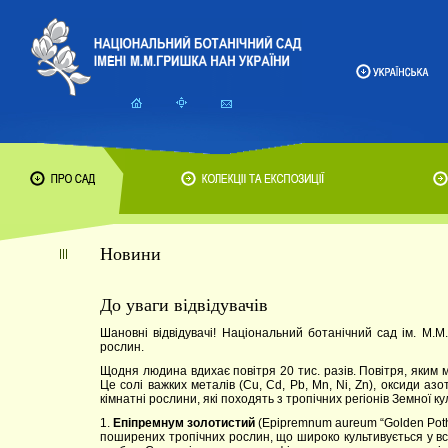
Новини
До уваги відвідувачів
Шановні відвідувачі! Національний ботанічний сад ім. М
рослин.
Щодня людина вдихає повітря 20 тис. разів. Повітря, яким 
Це солі важких металів (Cu, Cd, Pb, Mn, Ni, Zn), оксиди азо
кімнатні рослини, які походять з тропічних регіонів Земної кул
1.
Епіпремнум золотистий
(Epipremnum aureum “Golden Poth
поширених тропічних рослин, що широко культивується у всь