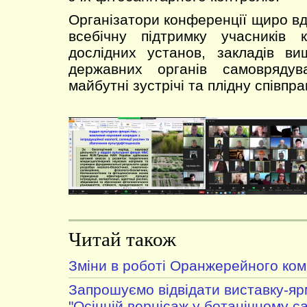
Організатори конференції щиро вдя
всебічну підтримку учасників 
дослідних установ, закладів ви
державних органів самоврядув
майбутні зустрічі та плідну співпра
Читай також
Зміни в роботі Оранжерейного ком
Запрошуємо відвідати виставку-яр
"Осінній вернісаж у ботанічному с