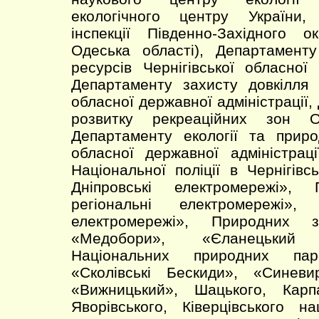
екологічного центру України,
інспекції Південно-Західного о
Одеська області), Департаменту
ресурсів Чернігівської обласної 
Департаменту захисту довкілля 
обласної державної адміністрації,
розвитку рекреаційних зон О
Департаменту екології та приро
обласної державної адміністраці
Національної поліції в Чернігів
Дніпровські електромережі»,
регіональні електромережі
електромережі», Природних за
«Медобори», «Єланецький 
Національних природних пар
«Сколівські Бескиди», «Синеви
«Вижницький», Шацького, Карпа
Яворівського, Ківерцівського н