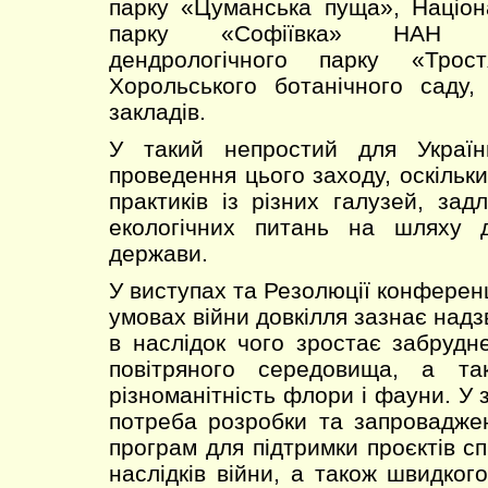
парку «Цуманська пуща», Націон
парку «Софіївка» НАН Ук
дендрологічного парку «Трос
Хорольського ботанічного саду,
закладів.
У такий непростий для Украї
проведення цього заходу, оскільки,
практиків із різних галузей, за
екологічних питань на шляху д
держави.
У виступах та Резолюції конференц
умовах війни довкілля зазнає над
в наслідок чого зростає забрудн
повітряного середовища, а та
різноманітність флори і фауни. У з
потреба розробки та запровадже
програм для підтримки проєктів 
наслідків війни, а також швидко