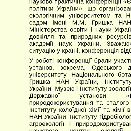
науково-практична конференції «Єв
політики України», що організо
екологічним університетом та Н
садом імені М.М. Гришка НАН
Міністерства освіти і науки Украї
довкілля та природних ресурсів
академії наук України. Зважаю
ситуацію у країні, конференція ві
У роботі конференції брали учас
установ, зокрема, Одеського д
університету, Національного бот
Гришка НАН України, Інститут
України, Музею і Інституту зоологі
Державної установи «Ін
природокористування та сталого
Інституту колоїдної хімії та хімії
НАН України, Інституту гідробіолог
агроекології і природокористув
наукового центру екології 