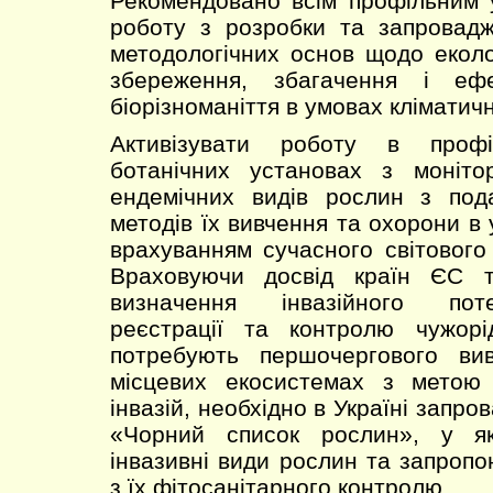
Рекомендовано всім профільним 
роботу з розробки та запровадж
методологічних основ щодо еколог
збереження, збагачення і ефе
біорізноманіття в умовах кліматичн
Активізувати роботу в профі
ботанічних установах з монітор
ендемічних видів рослин з по
методів їх вивчення та охорони в у
врахуванням сучасного світового 
Враховуючи досвід країн ЄС 
визначення інвазійного поте
реєстрації та контролю чужорі
потребують першочергового ви
місцевих екосистемах з метою з
інвазій, необхідно в Україні запро
«Чорний список рослин», у я
інвазивні види рослин та запроп
з їх фітосанітарного контролю.