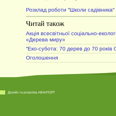
Розклад роботи "Школи садівника"
Читай також
Акція всесвітньої соціально-екологі
«Дерева миру»
"Еко-субота: 70 дерев до 70 років
Оголошення
Дизайн та розробка АВАНПОРТ