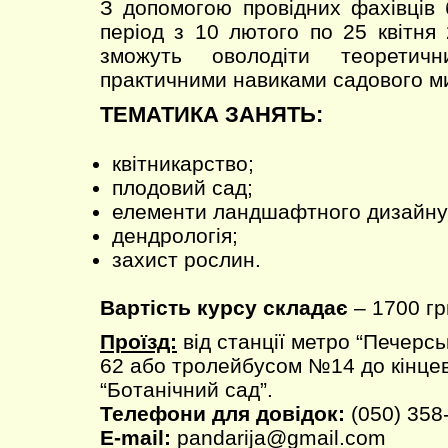
З допомогою провідних фахівців 
період з 10 лютого по 25 квітня
зможуть оволодіти теоретич
практичними навиками садового м
ТЕМАТИКА ЗАНЯТЬ:
квітникарство;
плодовий сад;
елементи ландшафтного дизайну
дендрологія;
захист рослин.
Вартість курсу складає
– 1700 гр
Проїзд:
від станції метро “Печерс
62 або тролейбусом №14 до кінцев
“Ботанічний сад”.
Телефони для довідок:
(050) 358
E-mail:
pandarija@gmail.com