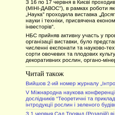
З 16 по 17 червня в Києві проходи
(МІНІ-ДАВОС”), в рамках роботи як
„Наука” проходила виставка „Дося
науки і техніки, присвячена екон
інвесторів”.
НБС прийняв активну участь у про
організації виставки, було предст
численні експонати та науково-тех
сорти овочевих та плодових культу
декоративних рослин, органо-міне
Читай також
Вийшов 2-ий номер журналу „Інтро
V Міжнародна наукова конференці
дослідників “Теоретичні та приклад
інтродукції рослин і зеленого будів
З 1 червня Сад Троянд (Розарій) в