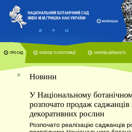
Новини
У Національному ботанічном
розпочато продаж саджанців
декоративних рослин
Розпочато реалізацію саджанців ро
розплідника Національного ботаніч