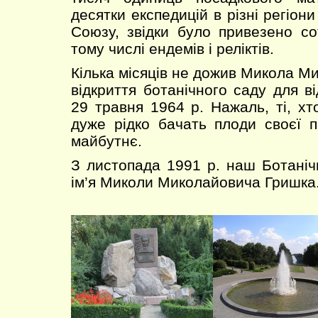
десятки експедицій в різні регіон
Союзу, звідки було привезено сот
тому числі ендемів і реліктів.
Кілька місяців не дожив Микола М
відкриття ботанічного саду для ві
29 травня 1964 р. Нажаль, ті, х
дуже рідко бачать плоди своєї 
майбутнє.
З листопада 1991 р. наш Ботаніч
ім’я Миколи Миколайовича Гришка