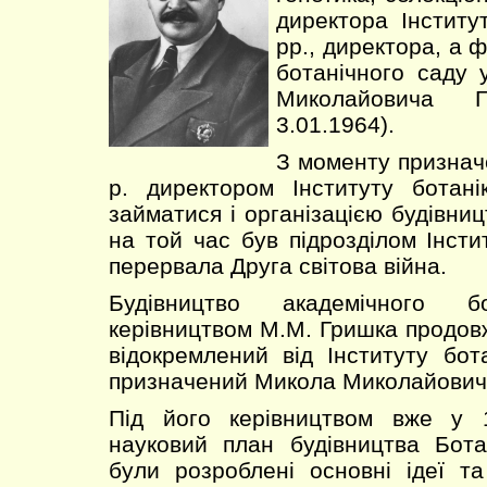
директора Інститу
рр., директора, а 
ботанічного саду
Миколайовича 
3.01.1964).
З моменту признач
р. директором Інституту бота
займатися і організацією будівниц
на той час був підрозділом Інст
перервала Друга світова війна.
Будівництво академічного б
керівництвом М.М. Гришка продов
відокремлений від Інституту бот
призначений Микола Миколайович
Під його керівництвом вже у 
науковий план будівництва Бот
були розроблені основні ідеї т