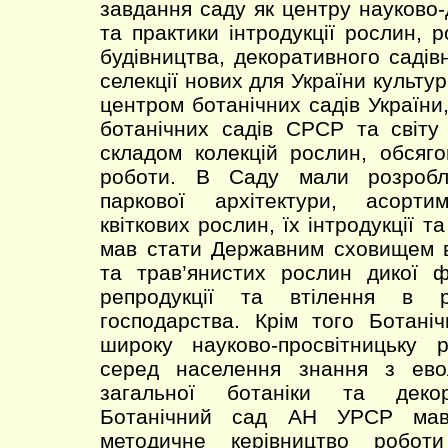
завдання саду як центру науково-д
та практики інтродукції рослин, 
будівництва, декоративного садівн
селекції нових для України культур
центром ботанічних садів України
ботанічних садів СРСР та світу 
складом колекцій рослин, обсяг
роботи. В Саду мали розробл
паркової архітектури, асорти
квіткових рослин, їх інтродукції т
мав стати Державним сховищем в
та трав’янистих рослин дикої 
репродукції та втілення в р
господарства. Крім того Ботані
широку науково-просвітницьку 
серед населення знання з евол
загальної ботаніки та декор
Ботанічний сад АН УРСР мав 
методичне керівництво робот