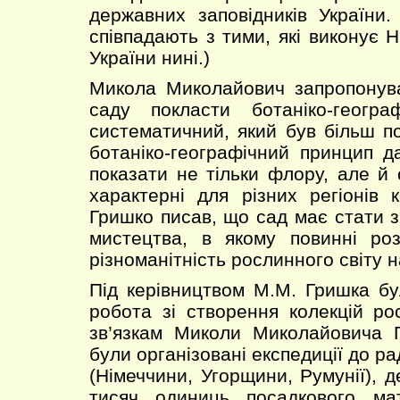
державних заповідників України.
співпадають з тими, які виконує
України нині.)
Микола Миколайович запропонува
саду покласти ботаніко-геогр
систематичний, який був більш п
ботаніко-географічний принцип д
показати не тільки флору, але й 
характерні для різних регіонів
Гришко писав, що сад має стати 
мистецтва, в якому повинні роз
різноманітність рослинного світу н
Під керівництвом М.М. Гришка б
робота зі створення колекцій ро
зв’язкам Миколи Миколайовича 
були організовані експедиції до ра
(Німеччини, Угорщини, Румунії), 
тисяч одиниць посадкового мат