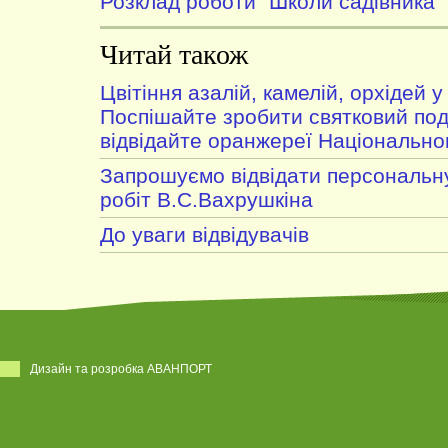
Розклад роботи "Школи садівника"
Читай також
Цвітіння азалій, камелій, орхідей 
Поспішайте зробити святковий под
відвідайте оранжереї Національно
Запрошуємо відвідати персональну
робіт В.С.Вахрушкіна
До уваги відвідувачів
Дизайн та розробка АВАНПОРТ