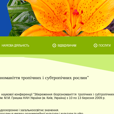
номаніття тропічних і субтропічних рослин"
 наукової конференції "Збереження біорізноманіття тропічних і субтропічних
м. М.М. Гришка НАН України (м. Київ, Україна) з 10 по 13 березня 2009 р.
родоохоронне і загальноосвітнє значення.
рослин в умовах оранжерейної культури і культури in vitro.