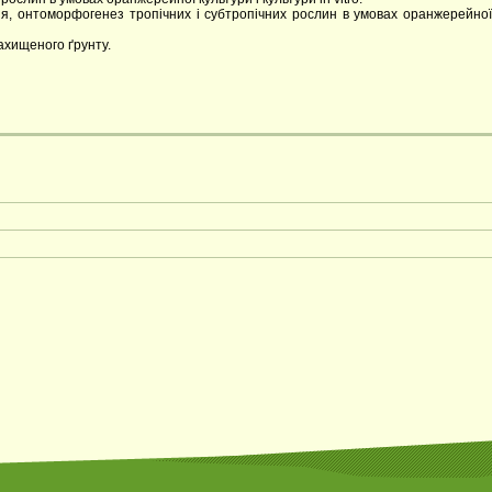
ння, онтоморфогенез тропічних і субтропічних рослин в умовах оранжерейної
захищеного ґрунту.