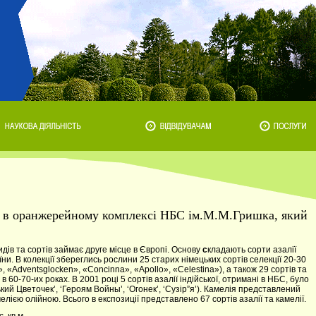
то в оранжерейному комплексі НБС ім.М.М.Гришка, який
дів та сортів займає друге місце в Європі. Основу
с
кладають сорти
азалії
аїни. В колекції збереглись рослини 25 старих німецьких сортів селекції 20-30
, «Adventsglocken», «Concinna», «Apollo», «Celestina»), а також 29 сортів та
 60-70-их роках. В 2001 році 5 сортів азалії індійської, отримані в НБС, було
кий Цветочек’, ‘Героям Войны’, ‘Огонек’, ‘Сузір”я’). Камелія представлений
лією олійною. Всього в експозиції представлено 67 сортів азалії та камелії.