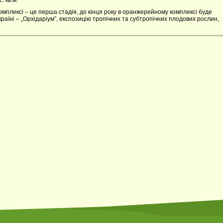
 кв.м.
мплексі – це перша стадія, до кінця року в оранжерейному комплексі буде
країні – „Орхідаріум”, експозицію тропічних та субтропічних плодових рослин,