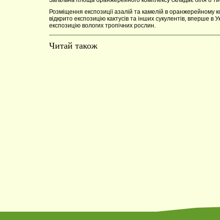
Загальна площа оранжерейного комплексу складає біля 8 тис.
Розміщення експозиції азалій та камелій в оранжерейному ко
відкрито експозицію кактусів та інших сукулентів, вперше в У
експозицію вологих тропічних рослин.
Читай також