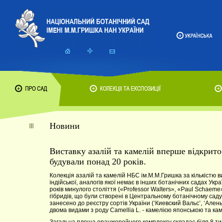
Новини
Виставку азалій та камелій вперше відкри
будували понад 20 років.
Колекція азалій та камелій НБС ім.М.М.Гришка за кількістю ви
індійської, аналогів якої немає в інших ботанічних садах Укр
років минулого століття («Professor Walters», «Paul Schaeme»
гібридів, що були створені в Центральному ботанічному саду в
занесено до реєстру сортів України (‘Киевский Вальс’, ‘Алень
двома видами з роду Camellia L. - камелією японською та каме