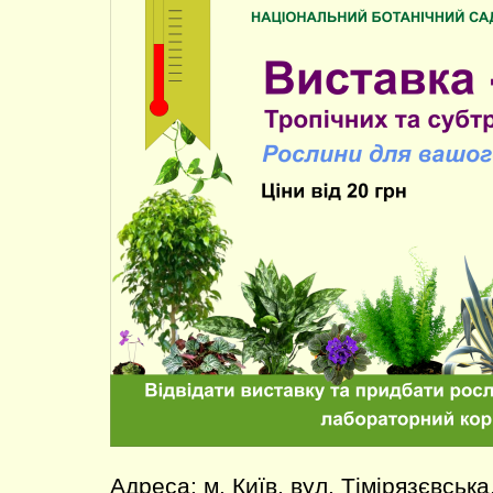
Адреса: м. Київ, вул. Тімірязєвська