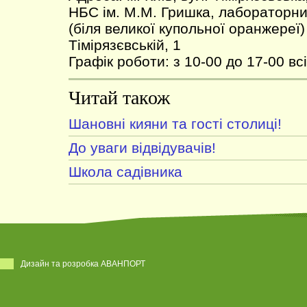
НБС ім. М.М. Гришка, лабораторн
(біля великої купольної оранжереї
Тімірязєвській, 1
Графік роботи: з 10-00 до 17-00 всі
Читай також
Шановні кияни та гості столиці!
До уваги відвідувачів!
Школа садівника
Дизайн та розробка АВАНПОРТ