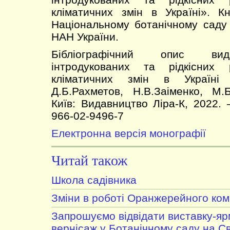
кліматичних змін в Україні». К
Національному ботанічному саду
НАН України.
Бібліографічний опис вида
інтродукованих та рідкісних
кліматичних змін в Україні
Д.Б.Рахметов, Н.В.Заіменко, М.
Київ: Видавництво Ліра-К, 2022. 
966-02-9496-7
Електронна версія монографії
Читай також
Школа садівника
Зміни в роботі Оранжерейного ком
Запрошуємо відвідати виставку-я
вернісаж у Ботанічному саду на С