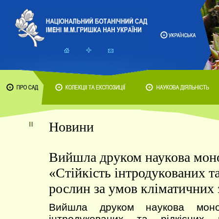
Новини
Вийшла друком наукова мон
«Стійкість інтродукованих та
рослин за умов кліматичних 
Вийшла друком наукова моног
інтродукованих та рідкісних