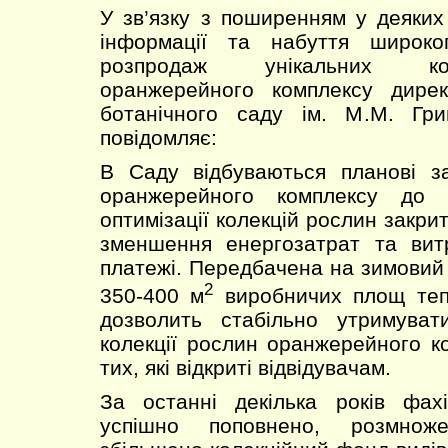
У зв’язку з поширенням у деяких
інформації та набуття широко
розпродаж унікальних ко
оранжерейного комплексу дирек
ботанічного саду ім. М.М. Гр
повідомляє:
В Саду відбуваються планові за
оранжерейного комплексу до з
оптимізації колекцій рослин закри
зменшення енергозатрат та вит
платежі. Передбачена на зимовий 
2
350-400 м
виробничих площ теп
дозволить стабільно утримувати
колекції рослин оранжерейного ко
тих, які відкриті відвідувачам.
За останні декілька років фа
успішно поповнено, розмноже