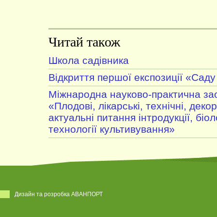
Читай також
Школа садівника
Відкриття першої експозиції «Саду
Міжнародна науково-практична за
«Плодові, лікарські, технічні, деко
актуальні питання інтродукції, біоло
технології культивування»
Дизайн та розробка АВАНПОРТ