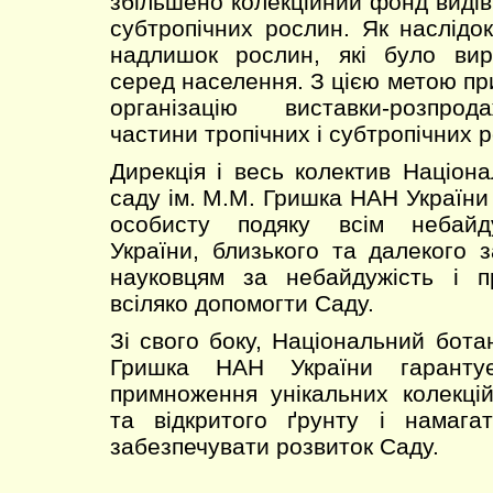
збільшено колекційний фонд видів і
субтропічних рослин. Як наслідо
надлишок рослин, які було вир
серед населення. З цією метою пр
організацію виставки-розпро
частини тропічних і субтропічних 
Дирекція і весь колектив Націона
саду ім. М.М. Гришка НАН Україн
особисту подяку всім небайд
України, близького та далекого з
науковцям за небайдужість і 
всіляко допомогти Саду.
Зі свого боку, Національний бота
Гришка НАН України гаранту
примноження унікальних колекці
та відкритого ґрунту і намага
забезпечувати розвиток Саду.