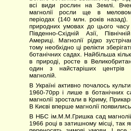
всі види рослин на Землі. Вче
магнолії росли ще в меловом
періодах (140 млн. років назад).
природних умовах до цього часу
Південно-Східній Азії, Північн
Америці. Магнолії рідко зустріча
тому необхідно ці релікти зберігат
ботанічних садах. Найбільша кількі
в природі, росте в Великобритан
один з найстаріших центрів 
магнолій.
В Україні активно почалось культ
1960-70рр і лише в ботанічних с
магнолії зростали в Криму, Прикарп
В Києві вперше магнолії появились
В НБС ім.М.М.Гришка сад магнолі
1966 році в затишному місці, так я
переносять зимові умови. І все