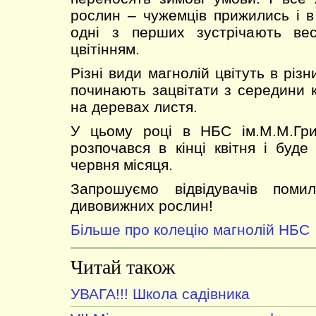
рослин – чужемців прижились і в
одні з перших зустрічають ве
цвітінням.
Різні види магнолій цвітуть в різн
починають зацвітати з середини к
на деревах листя.
У цьому році в НБС ім.М.М.Гр
розпочався в кінці квітня і буд
червня місяця.
Запрошуємо відвідувачів помил
дивовижних рослин!
Більше про колецію магнолій НБС
Читай також
УВАГА!!! Школа садівника