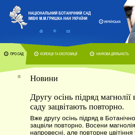
Новини
Другу осінь підряд магнолії
саду зацвітають повторно.
Вже другу осінь підряд в Ботанічн
зацвіли повторно. Восени магнолія
напровесні, але повторне цвітіння