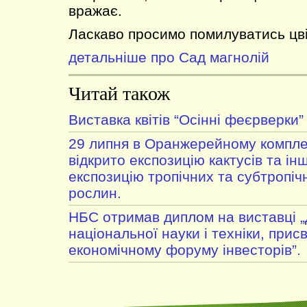
вражає.
Ласкаво просимо помилуватись цві
детальніше про Сад магнолій
Читай також
Виставка квітів “Осінні феєрверки”
29 липня в Оранжерейному компле
відкрито експозицію кактусів та ін
експозицію тропічних та субтропі
рослин.
НБС отримав диплом на виставці 
національної науки і техніки, прис
економічному форуму інвесторів”.