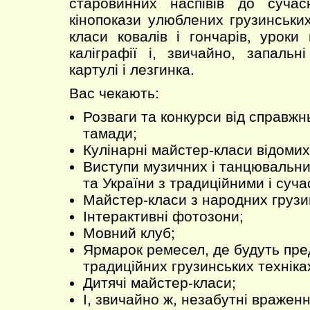
старовинних наспівів до сучасн
кінопокази улюблених грузинських
класи ковалів і гончарів, уроки 
каліграфії і, звичайно, запальні
картулі і лезгинка.
Вас чекають:
Розваги та конкурси від справжн
тамади;
Кулінарні майстер-класи відомих
Виступи музичних і танцювальних
та України з традиційними і суч
Майстер-класи з народних грузи
Інтерактивні фотозони;
Мовний клуб;
Ярмарок ремесел, де будуть пре
традиційних грузинських техніка
Дитячі майстер-класи;
І, звичайно ж, незабутні вражен