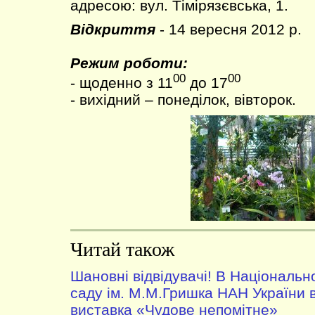
адресою: вул. Тімірязєвська, 1.
Відкриття
- 14 вересня 2012 р.
Режим роботи:
00
00
- щоденно з 11
до 17
- вихідний – понеділок, вівторок.
Читай також
Шановні відвідувачі! В Національ
саду ім. М.М.Гришка НАН України 
виставка «Чудове непомітне»