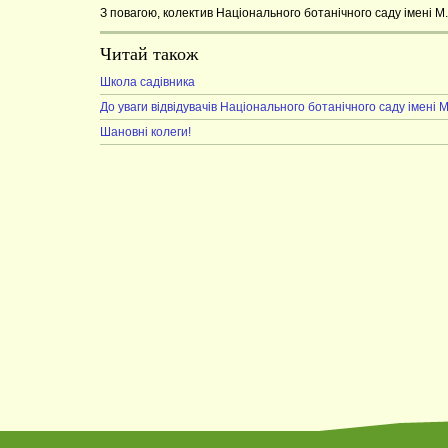
З повагою, колектив Національного ботанічного саду імені М
Читай також
Школа садівника
До уваги відвідувачів Національного ботанічного саду імені 
Шановні колеги!