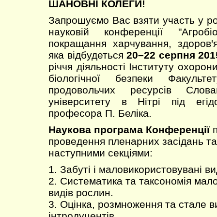
ШАНОВНІ КОЛЕГИ!
Запрошуємо Вас взяти участь у ро
науковій конференції "Агробі
покращання харчування, здоров'я
яка відбудеться
20–22 серпня 20
річчя діяльності Інституту охорони
біологічної безпеки Факульте
продовольчих ресурсів Слова
університету в Нітрі під егі
професора П. Беліка.
Наукова програма Конференції
проведення пленарних засідань та
наступними секціями:
1. Забуті і маловикористовувані в
2. Систематика та таксономія мал
видів рослин.
3. Оцінка, розмноження та стале 
інтродуцентів.