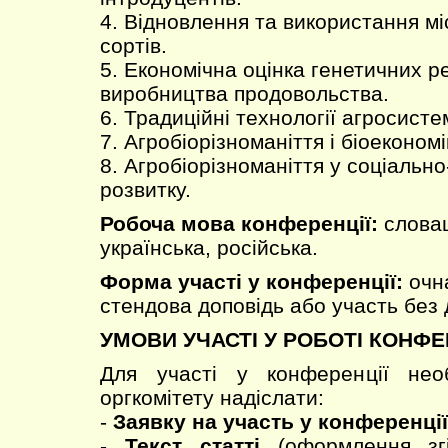
4. Відновлення та використання мі
сортів.
5. Економічна оцінка генетичних р
виробництва продовольства.
6. Традиційні технології агросисте
7. Агробіорізноманіття і біоекономі
8. Агробіорізноманіття у соціальн
розвитку.
Робоча мова конференції:
словац
українська, російська.
Форма участі у конференції:
очна
стендова доповідь або участь без д
УМОВИ УЧАСТІ У РОБОТІ КОНФЕР
Для участі у конференції нео
оргкомітету надіслати:
-
Заявку на участь у конференції
-
Текст статті
(оформлення зг