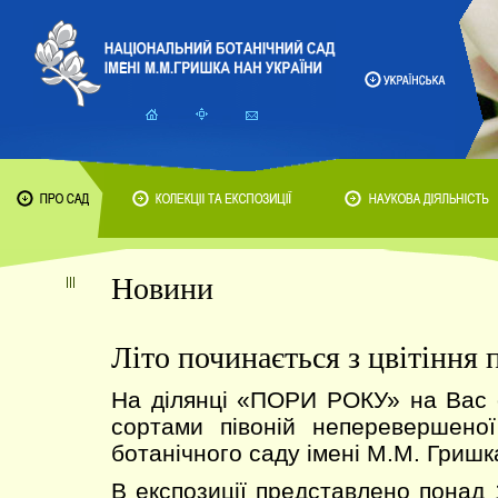
Новини
Літо починається з цвітіння 
На ділянці «ПОРИ РОКУ» на Вас о
сортами півоній неперевершеної
ботанічного саду імені М.М. Гришк
В експозиції представлено понад 1