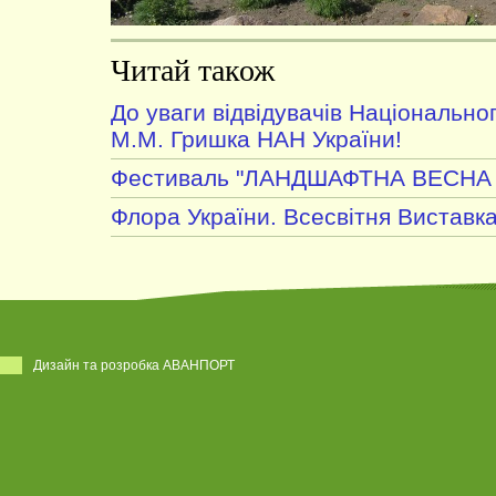
Читай також
До уваги відвідувачів Національног
М.М. Гришка НАН України!
Фестиваль "ЛАНДШАФТНА ВЕСНА 
Флора України. Всесвітня Виставк
Дизайн та розробка АВАНПОРТ