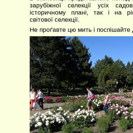
зарубіжної селекції усіх сад
історичному плані, так і на рі
світової селекції.
Не проґавте цю мить і поспішайте 