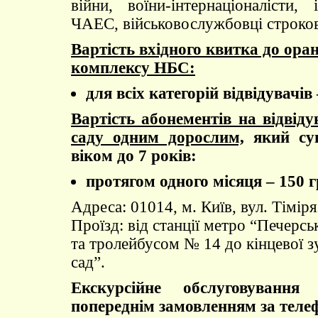
війни, воїни-інтернаціоналісти, 
ЧАЕС, військовослужбовці строков
Вартість вхідного квитка до ора
комплексу НБС:
для всіх категорій відвідувачів 
Вартість абонементів на відвід
саду одним дорослим,
який суп
віком до 7 років:
протягом одного місяця – 150 г
Адреса: 01014, м. Київ, вул. Тіміря
Проїзд: від станції метро “Печерс
та тролейбусом № 14 до кінцевої 
сад”.
Екскурсійне обслуговування 
попереднім замовленням за теле