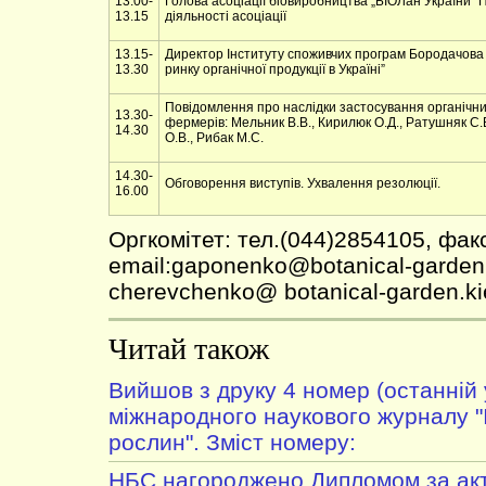
13.00-
Голова асоціації біовиробництва „БІОЛан України” 
13.15
діяльності асоціації
13.15-
Директор Інституту споживчих програм Бородачова 
13.30
ринку органічної продукції в Україні”
Повідомлення про наслідки застосування органічних
13.30-
фермерів: Мельник В.В., Кирилюк О.Д., Ратушняк С.
14.30
О.В., Рибак М.С.
14.30-
Обговорення виступів. Ухвалення резолюції.
16.00
Оргкомітет: тел.(044)2854105, фак
email:gaponenko@botanical-garden.
cherevchenko@ botanical-garden.ki
Читай також
Вийшов з друку 4 номер (останній 
міжнародного наукового журналу "
рослин". Зміст номеру:
НБС нагороджено Дипломом за акт