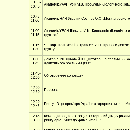
10.30-
Академік УААН Роїк М.В. Проблеми біологічного зем
10.45
10.45-
Академік НАН України Созінов О.О. „Мега-агросисте
11.00
11.00-
Акалемік УЕАН Шикула М.К. „Концепція біологічно
11.15
грунтах”
11.15-
Чл.-кор. НАН України Травлєєв А.П. Процеси девегет
11.30
грунту
11.30-
Доктор с.-г.н. Дубовий В.І. „Фітотронно-тепличний 
11.45
адаптивного рослинництва”
11.45-
Обговорення доповідей
12.00
12.00-
Перерва
12.30
12.30-
Виступ Віце-прем’єра України з аграрних питань М
12.45
12.45-
Комерційний директор (ООО Торговий дім „АгроХим
13.00
ринку органічних добрив в Україні”.