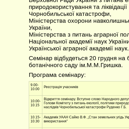
природокористування та ліквідації 
Чорнобильської катастрофи,
Міністерства охорони навколишнь
України,
Міністерства з питань аграрної пол
Національної академії наук України
Української аграрної академії наук.
Семінар відбудеться 20 грудня на 
ботанічного саду ім.М.М.Гришка.
Програма семінару:
9.00-
Реєстрація учасників
10.00
Відкриття семінару. Вступне слово Народного депу
10.00-
Голови Комітету з питань екології, політики природо
10.15
наслідків Чорнобильської катастрофи Руденко Г.Б.
10.15-
Академік УААН Сайко В.Ф. „Стан земельних угідь Ук
10.30
використання”