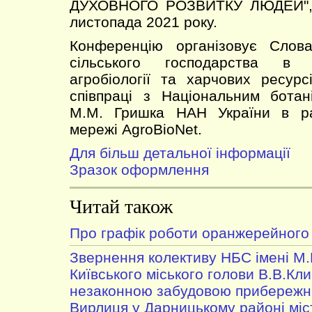
ДУХОВНОГО РОЗВИТКУ ЛЮДЕЙ", я
листопада 2021 року.
Конференцію організовує Слова
сільського господарства в Н
агробіології та харчових ресурс
співпраці з Національним ботан
М.М. Гришка НАН України в ра
мережі AgroBioNet.
Для більш детальної інформації
Зразок оформлення
Читай також
Про графік роботи оранжерейного
Звернення колективу НБС імені М
Київського міського голови В.В.Клич
незаконною забудовою прибережни
Вирлиця у Дарницькому районі міс