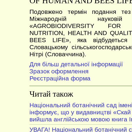
OF HUMAN AND BEES LIF
Подовжено термін подання тез
Міжнародній науковій
«AGROBIODIVERSITY FOR
NUTRITION, HEALTH AND QUALI
BEES LIFE», яка відбудеться
Словацькому сільськогосподарськ
Нітрі (Словаччина).
Для більш детальної інформації
Зразок оформлення
Реєстраційна форма
Читай також
Національний ботанічний сад імен
інформує, що у видавництві «Скай
вийшла англійською мовою книга In
УВАГА! Національний ботанічний 