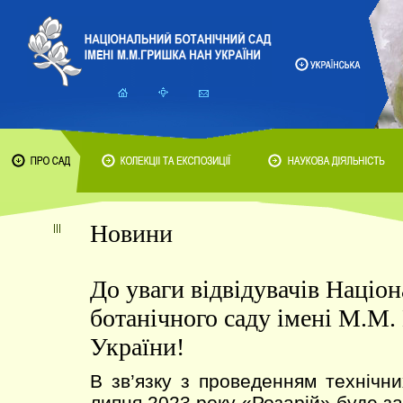
Новини
До уваги відвідувачів Націо
ботанічного саду імені М.М
України!
В зв’язку з проведенням технічни
липня 2023 року «Розарій» буде з