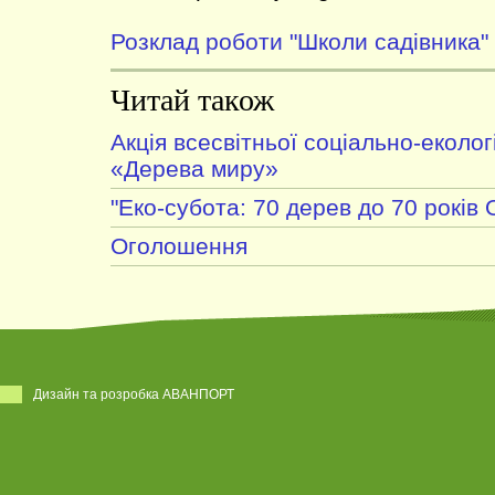
Розклад роботи "Школи садівника"
Читай також
Акція всесвітньої соціально-екологі
«Дерева миру»
"Еко-субота: 70 дерев до 70 років
Оголошення
Дизайн та розробка АВАНПОРТ