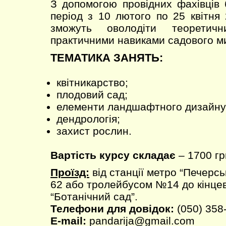
З допомогою провідних фахівців 
період з 10 лютого по 25 квітня
зможуть оволодіти теоретич
практичними навиками садового м
ТЕМАТИКА ЗАНЯТЬ:
квітникарство;
плодовий сад;
елементи ландшафтного дизайну
дендрологія;
захист рослин.
Вартість курсу складає
– 1700 гр
Проїзд:
від станції метро “Печерс
62 або тролейбусом №14 до кінцев
“Ботанічний сад”.
Телефони для довідок:
(050) 358
E-mail:
pandarija@gmail.com