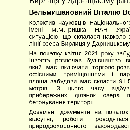
Вирлиця у Дарницькому райо
Вельмишановний Віталію В
Колектив науковців Національног
імені М.М.Гришка НАН Украї
ситуацією, що склалася навколо 
лінії озера Вирлиця у Дарницькому
На початку квітня 2021 року заб
Інвест» розпочав будівництво в
який має включати торгово-роз
офісними приміщеннями і парк
площа забудови має скласти 91,
метрів. З цього часу відбув
прибережних ділянок озера п
бетонування території.
Дозвільні документи на початок
відсутні, роботи проводять
природоохоронного законодав