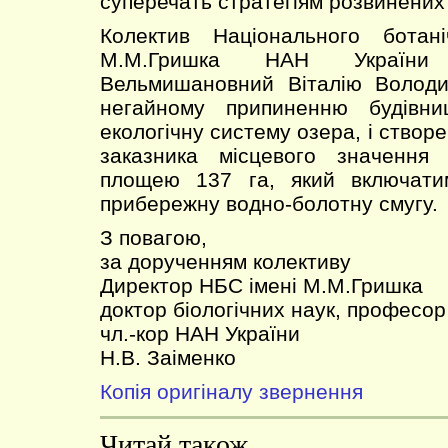
суперечать стратегіям розвинених к
Колектив Національного ботан
М.М.Гришка НАН України
Вельмишановний Віталію Володи
негайному припиненню будівни
екологічну систему озера, і ство
заказника місцевого значення
площею 137 га, який включати
прибережну водно-болотну смугу.
З повагою,
за дорученням колективу
Директор НБС імені М.М.Гришка
доктор біологічних наук, професор
чл.-кор НАН України
Н.В. Заіменко
Копія оригіналу звернення
Читай також