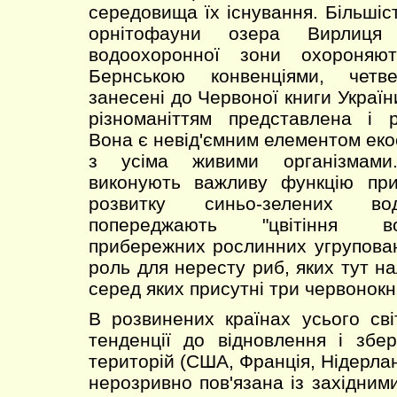
середовища їх існування. Більшіст
орнітофауни озера Вирлиця
водоохоронної зони охороняю
Бернською конвенціями, четв
занесені до Червоної книги Украї
різноманіттям представлена і р
Вона є невід'ємним елементом еко
з усіма живими організмами
виконують важливу функцію при
розвитку синьо-зелених во
попереджають "цвітіння во
прибережних рослинних угрупован
роль для нересту риб, яких тут на
серед яких присутні три червонокн
В розвинених країнах усього сві
тенденції до відновлення і збе
територій (США, Франція, Нідерлан
нерозривно пов'язана із західним