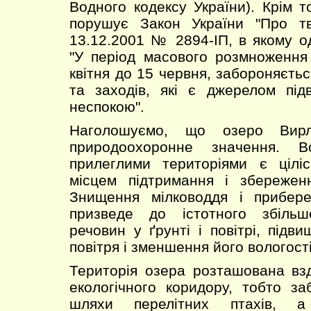
Водного кодексу України). Крім т
порушує Закон України "Про тв
13.12.2001 № 2894-ІП, в якому о
"У період масового розмноження
квітня до 15 червня, забороняєть
та заходів, які є джерелом пі
неспокою".
Наголошуємо, що озеро Вир
природоохоронне значення. 
прилеглими територіями є цілі
місцем підтримання і збереженн
Знищення мілководдя і прибер
призведе до істотного збільш
речовин у ґрунті і повітрі, підв
повітря і зменшення його вологості
Територія озера розташована вз
екологічного коридору, тобто заб
шляхи перелітних птахів, 