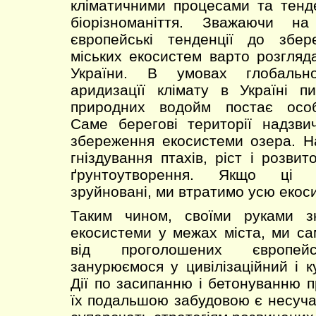
кліматичними процесами та тенд
біорізноманіття. Зважаючи н
європейські тенденції до збе
міських екосистем варто розгляд
України. В умовах глобально
аридизацїї клімату в Україні п
природних водойм постає особ
Саме берегові території надзви
збереження екосистеми озера. Н
гніздування птахів, ріст і розви
ґрунтоутворення. Якщо ці т
зруйновані, ми втратимо усю екос
Таким чином, своїми руками з
екосистеми у межах міста, ми са
від проголошених європейс
занурюємося у цивілізаційний і к
Дії по засипанню і бетонуванню п
їх подальшою забудовою є несуча