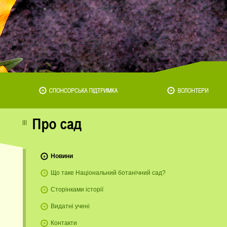
Новини
Що таке Національний ботанічний сад?
Сторінками історії
Видатні учені
Контакти