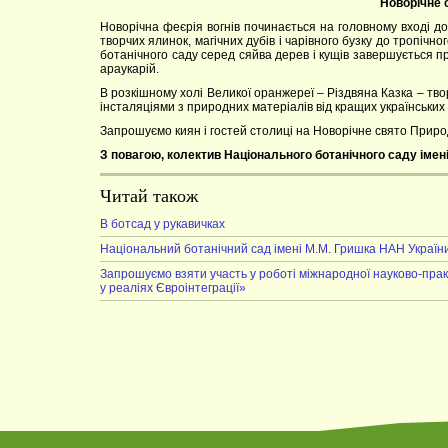
Новорічне с
Новорічна феєрія вогнів починається на головному вході до
творчих ялинок, магічних дубів і чарівного бузку до тропічн
ботанічного саду серед сяйва дерев і кущів завершується пр
араукарій.
В розкішному холі Великої оранжереї – Різдвяна Казка – тв
інсталяціями з природних матеріалів від кращих українських
Запрошуємо киян і гостей столиці на Новорічне свято Приро
З повагою, колектив Національного ботанічного саду імен
Читай також
В ботсад у рукавичках
Національний ботанічний сад імені М.М. Гришка НАН Україн
Запрошуємо взяти участь у роботі міжнародної науково-прак
у реаліях Євроінтеграції»