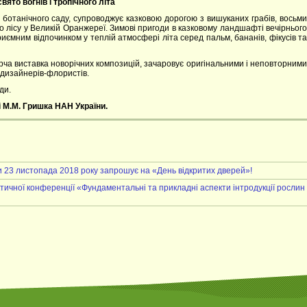
вято вогнів і тропічного літа
 ботанічного саду, супроводжує казковою дорогою з вишуканих грабів, восьми
ого лісу у Великій Оранжереї. Зимові пригоди в казковому ландшафті вечірнього
иємним відпочинком у теплій атмосфері літа серед пальм, бананів, фікусів та
орча виставка новорічних композицій, зачаровує оригінальними і неповторними
 дизайнерів-флористів.
ди.
і М.М. Гришка НАН України.
и 23 листопада 2018 року запрошує на «День відкритих дверей»!
тичної конференції «Фундаментальні та прикладні аспекти інтродукції рослин