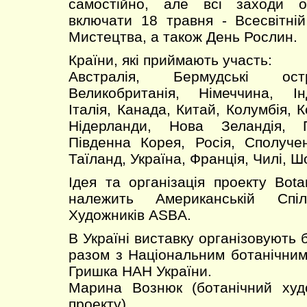
самостійно, але всі заходи о
включати 18 травня - Всесвітні
Мистецтва, а також День Рослин.
Країни, які приймають участь:
Австралія, Бермудські ост
Великобританія, Німеччина, Інд
Італія, Канада, Китай, Колумбія, К
Нідерланди, Нова Зеландія, 
Південна Корея, Росія, Сполуче
Таїланд, Україна, Франція, Чилі, Ш
Ідея та організація проекту Bota
належить Американській Спіл
Художників ASBA.
В Україні виставку організовують 
разом з Національним ботанічним
Гришка НАН України.
Марина Вознюк (ботанічний худо
проекту)