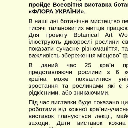
пройде Всесвітня виставка бота
«ФЛОРА УКРАЇНИ».
В наші дні ботанічне мистецтво п
тисячі талановитих митців працюю
Для проекту Botanical Art Wo
ілюструють дикорослі рослини св
показати сучасне різноманіття, т
важливість збереження місцевої ф
В даний час 25 країн при
представляючи рослини з 6 ко
країна може похвалитися уні
зростання та рослинами які є я
рідкісними, або зникаючими.
Під час виставки буде показано ц
роботами від кожної країни-учасн
виставок плануються лекції, май
заходи. Дати виставок кожна