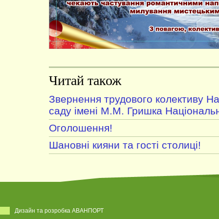
Читай також
Звернення трудового колективу На
саду імені М.М. Гришка Національн
Оголошення!
Шановні кияни та гості столиці!
Дизайн та розробка АВАНПОРТ