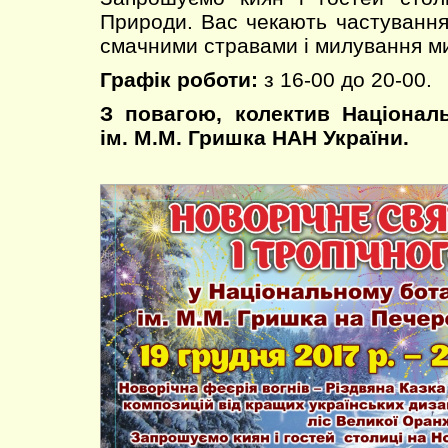
Природи. Вас чекають частуванн
смачними стравами і милування м
Графік роботи:
з 16-00 до 20-00.
З повагою, колектив Націонал
ім. М.М. Гришка НАН України.