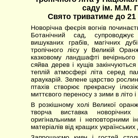
саду ім. М.М. 
Свято триватиме до 21 
Новорічна феєрія вогнів починаєт
Ботанічний сад, супроводжу
вишуканих грабів, магічних дуб
тропічного лісу у Великій Оран
казковому ландшафті вечірнього
сяйва дерев і кущів закінчуютьс
теплій атмосфері літа серед пал
араукарій. Зелене царство рослин
птахів створює прекрасну ілюзі
миттєвого переносу з зими в літо і
В розкішному холі Великої оранж
творча виставка новорічних 
оригінальними і неповторними і
матеріалів від кращих українських
Запрошуємо киян і гостей стол