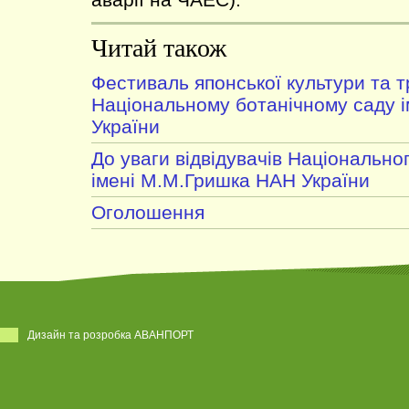
Читай також
Фестиваль японської культури та 
Національному ботанічному саду 
України
До уваги відвідувачів Національно
імені М.М.Гришка НАН України
Оголошення
Дизайн та розробка АВАНПОРТ