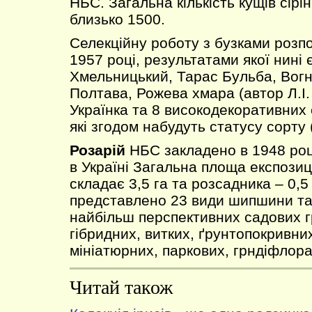
НБС. Загальна кількість кущів сірі
близько 1500.
Селекційну роботу з бузками розп
1957 році, результатами якої нині 
Хмельницький, Тарас Бульба, Вогн
Полтава, Рожева хмара (автор Л.І.
Українка та 8 високодекоративних 
які згодом набудуть статусу сорту 
Розарій
НБС закладено в 1948 роц
в Україні Загальна площа експозиц
складає 3,5 га та розсадника – 0,5 
представлено 23 види шипшини та
найбільш перспективних садових г
гібридних, витких, ґрунтопокривни
мініатюрних, паркових, грндіфлора
Читай також