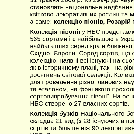
становлять національне надбання 
квітково-декоративних рослин та м
а саме:
колекцію піонів, Розарій 
Колекція півонії
у НБС представле
565 сортами і є найбільшою в Украї
найбагатших серед країн ближньог
Східної Європи. Серед сортів, що
колекцію, наявні всі існуючі на сьо
як в історичному плані, так і на рі
досягнень світової селекції. Колек
для проведення різнопланових на
та еталоном, на фоні якого прохо
сортовипробування півонії. На основ
НБС створено 27 власних сортів.
Колекція бузків
Національного бо
складає 21 вид (з 28 існуючих в пр
сортів та більше ніж 90 декоративн