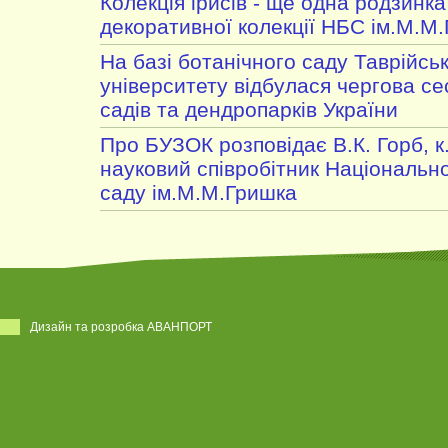
Колекція ірисів - ще одна родзинка
декоративної колекції НБС ім.М.М
На базі ботанічного саду Таврійсь
університету відбулася чергова се
садів та дендропарків України
Про БУЗОК розповідає В.К. Горб, к
науковий співробітник Національн
саду ім.М.М.Гришка
Дизайн та розробка АВАНПОРТ