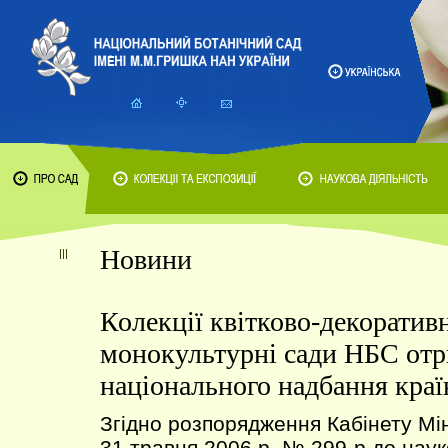
Новини
Колекції квітково-декоратив
монокультурні сади НБС отр
національного надбання краї
Згідно розпорядження Кабінету Міні
31 травня 2006 р. № 299-р до наук