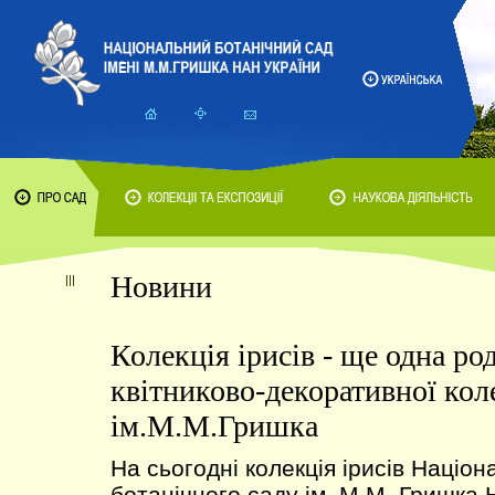
Новини
Колекція ірисів - ще одна ро
квітниково-декоративної кол
ім.М.М.Гришка
На сьогодні колекція ірисів Націон
ботанічного саду ім. М.М. Гришка 