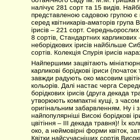
налічує 281 сорт та 15 видів. Най
представленою садовою групою є
серед квітникарів-аматорів група 
ірисів – 221 сорт. Середньорослих 
8 сортів, Стандартних карликових 
неборідкових ірисів найбільше Сиб
сортів. Колекція Спурія ірисів нара
Найпершими зацвітають мініатюрн
карликові борідкові іриси (початок
завжди радують око масовим цвіті
кольорів. Далі настає черга Сере
борідкових ірисів (друга декада тра
утворюють компактні кущі, з часо
оригінальним забарвленням. Ну і 
найпопулярніші Високі борідкові ір
цвітіння – ІІІ декада травня)! Їх к
око, а неймовірні форми квіток, з
Квітки найсучасніших сортів Висок