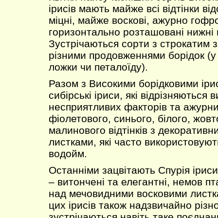
ірисів мають майже всі відтінки ві
міцні, майже воскові, ажурно гофр
горизонтально розташовані нижні 
Зустрічаються сорти з строкатим 
різними продовженнями борідок (у 
ложки чи петалоїду).
Разом з Високими борідковими іри
сибірські іриси, які відрізняються 
несприятливих факторів та ажурни
фіолетового, синього, білого, жовт
малинового відтінків з декоратив
листками, які часто використовуют
водойм.
Останніми зацвітають Спурія іриси 
– витончені та елегантні, немов пт
над мечовидними восковими листк
цих ірисів також надзвичайно різн
зустрічаються навіть таке поєднанн