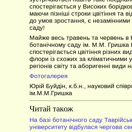
спостерігається у Високих борідков
маючи пізніші строки цвітіння та в
до умов зростання, є незамінними
саду!
Майже весь травень та червень в
ботанічному саду ім. М.М. Гришка
спостерігається цвітіння різних вид
флори із схожих за кліматичними 
регіонів світу та аборигенні види 
Фотогалерея
Юрій Буйдін, к.б.н., науковий спів
ім.М.М.Гришка
Читай також
На базі ботанічного саду Таврійсь
університету відбулася чергова се