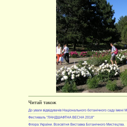
Читай також
До уваги відвідувачів Національного ботанічного саду імені 
Фестиваль "ЛАНДШАФТНА ВЕСНА 2018"
Флора України. Всесвітня Виставка Ботанічного Мистецтва.