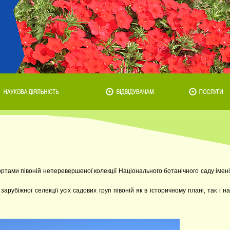
ртами півоній неперевершеної колекції Національного ботанічного саду імені
арубіжної селекції усіх садових груп півоній як в історичному плані, так і на