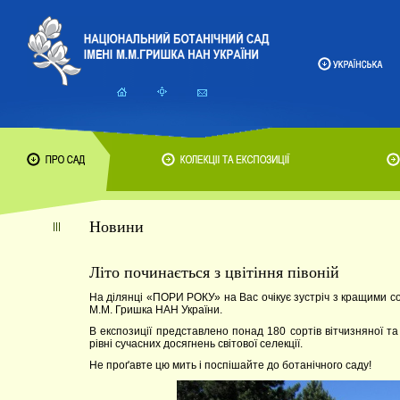
Новини
Літо починається з цвітіння півоній
На ділянці «ПОРИ РОКУ» на Вас очікує зустріч з кращими со
М.М. Гришка НАН України.
В експозиції представлено понад 180 сортів вітчизняної та з
рівні сучасних досягнень світової селекції.
Не проґавте цю мить і поспішайте до ботанічного саду!