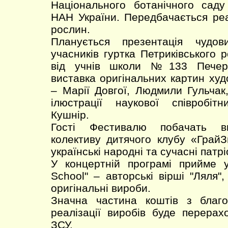
Національного ботанічного саду
НАН України. Передбачається реа
рослин.
Планується презентація чудов
учасників гуртка Петриківського 
від учнів школи №133 Печерс
виставка оригінальних картин худ
– Марії Довгої, Людмили Гульчак,
ілюстрації наукової співробіт
Кушнір.
Гості Фестивалю побачать ви
колективу дитячого клубу «ГрайЗн
українські народні та сучасні патрі
У концертній програмі прийме у
School" – авторські вірші "Ляля",
оригінальні вироби.
Значна частина коштів з благо
реалізації виробів буде перера
ЗСУ.