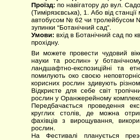
Проїзд:
по навігатору до вул. Сад
(Тимірязєвська), 1. Або від станції
автобусом № 62 чи тролейбусом №
зупинки “Ботанічний сад”.
Умови:
вхід в Ботанічний сад по к
прохідну.
Ви можете провести чудовий вік
науки та рослин» у ботанічному
ландшафтно-експозиційні та етн
помилують око своєю неповторніст
корисних рослин здивують різном
Відкриєте для себе світ тропічн
рослин у Оранжерейному комплекс
Передбачається проведення екск
круглих столів, де можна отри
фахівців з вирощування, викори
рослин.
На Фестивалі планується през