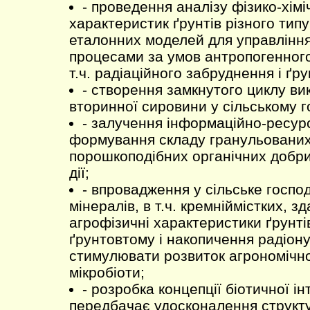
- проведення аналізу фізико-хіміч
характеристик ґрунтів різного типу
еталонних моделей для управлінн
процесами за умов антропогенног
т.ч. радіаційного забруднення і ґр
- створення замкнутого циклу в
вторинної сировини у сільському г
- залучення інформаційно-ресур
формування складу гранульованих
порошкоподібних органічних добр
дії;
- впровадження у сільське госп
мінералів, в т.ч. кремніймістких, 
агрофізичні характеристики ґрунт
ґрунтовтому і накопичення радіонук
стимулювати розвиток агрономічно
мікробіоти;
- розробка концепції біотичної ін
передбачає удосконалення структу