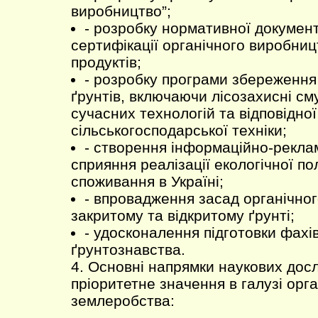
виробництво”;
- розробку нормативної докумен
сертифікації органічного виробниц
продуктів;
- розробку програми збереження
ґрунтів, включаючи лісозахисні см
сучасних технологій та відповідної
сільськогосподарської техніки;
- створення інформаційно-рекла
сприяння реалізації екологічної по
споживання в Україні;
- впровадження засад органічно
закритому та відкритому ґрунті;
- удосконалення підготовки фахів
ґрунтознавства.
4. Основні напрямки наукових дос
пріоритетне значення в галузі орг
землеробства: