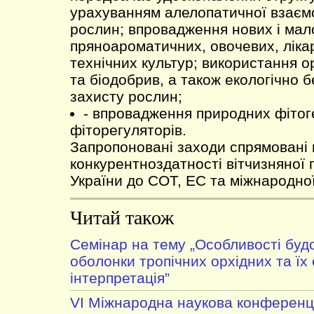
урахуванням алелопатичної взаємод
рослин; впровадження нових і ма
пряноароматичних, овочевих, ліка
технічних культур; використання о
та біодобрив, а також екологічно 
захисту рослин;
- впровадження природних фітог
фіторегуляторів.
Запропоновані заходи спрямовані
конкурентноздатності вітчизняної 
України до СОТ, ЕС та міжнародної 
Читай також
Cемінар на тему „Особливості будо
оболонки тропічних орхідних та їх 
інтерпретація”
VІ Міжнародна наукова конференц