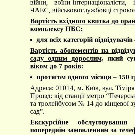
війни, воїни-інтернаціоналісти, 
ЧАЕС, військовослужбовці строков
Вартість вхідного квитка до ора
комплексу НБС:
для всіх категорій відвідувачів 
Вартість абонементів на відвід
саду одним дорослим,
який суп
віком до 7 років:
протягом одного місяця – 150 г
Адреса: 01014, м. Київ, вул. Тіміря
Проїзд: від станції метро “Печерс
та тролейбусом № 14 до кінцевої 
сад”.
Екскурсійне обслуговування 
попереднім замовленням за теле