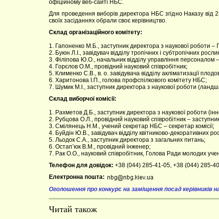
офіційному веб-сайті НБС.
Для проведення виборів директора НБС згідно Наказу від 23.
своїх засіданнях обрали своє керівництво.
Склад організаційного комітету:
1. Гапоненко М.Б., заступник директора з наукової роботи – 
2. Буюн Л.І., завідувач відділу тропічних і субтропічних росл
3. Філіпова Ю.О., начальник відділу управління персоналом –
4. Горєлов О.М., провідний науковий співробітник;
5. Клименко С.В., в. о. завідувача відділу акліматизації плод
6. Харитонова І.П., голова профспілкового комітету НБС;
7. Шумик М.І., заступник директора з наукової роботи (ланд
Склад виборчої комісії:
1. Рахметов Д.Б., заступник директора з наукової роботи (інн
2. Рубцова О.Л., провідний науковий співробітник – заступник
3. Смілянець Н.М., учений секретар НБС – секретар комісії;
4. Буйдін Ю.В., завідувач відділу квітниково-декоративних ро
5. Льодок С.А., заступник директора з загальних питань;
6. Остап’юк В.М., провідний інженер;
7. Рак О.О., науковий співробітник, Голова Ради молодих уч
Телефон для довідок:
+38 (044) 285-41-05, +38 (044) 285-4
Електронна пошта:
Оголошення про конкурс на заміщення посад керівників 
Читай також