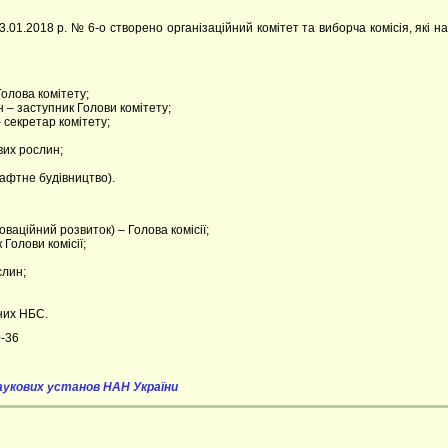
01.2018 р. № 6-о створено організаційний комітет та виборча комісія, які на
Голова комітету;
ин – заступник Голови комітету;
 секретар комітету;
ових рослин;
шафтне будівництво).
оваційний розвиток) – Голова комісії;
 Голови комісії;
слин;
ених НБС.
0-36
наукових установ НАН України