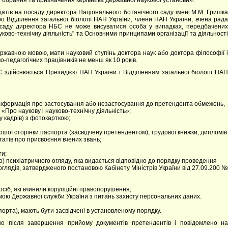
ня обрання та призначення керівника державної наукової установи».
атів на посаду директора Національного ботанічного саду імені М.М. Гришка
 Відділення загальної біології НАН України, члени НАН України, вчена рада
осаду директора НБС не може висуватися особа у випадках, передбачених
уково-технічну діяльність" та Основними принципами організації та діяльності
ржавною мовою, мати науковий ступінь доктора наук або доктора філософії і
о-педагогічних працівників не менш як 10 років.
здійснюється Президією НАН України і Відділенням загальної біології НАН
я інформація про застосування або незастосування до претендента обмежень,
«Про наукову і науково-технічну діяльність»;
у кадрів) з фотокарткою;
ершої сторінки паспорта (засвідчену претендентом), трудової книжки, дипломів
татів про присвоєння вчених звань;
ти;
) психіатричного огляду, яка видається відповідно до порядку проведення
глядів, затвердженого постановою Кабінету Міністрів України від 27.09.200 №
осіб, які вчинили корупційні правопорушення;
мою Державної служби України з питань захисту персональних даних.
спорта), мають бути засвідчені в установленому порядку.
о після завершення прийому документів претендентів і повідомлено на