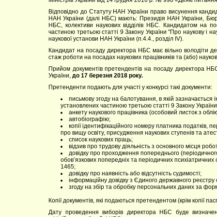
Міністрів України від 14 грудня 2016 р. № 998 «Деякі питан
Відповідно до Статуту НАН України право висунення кандид
НАН України (далі НБС) мають: Президія НАН України, Бюро
НБС, колективи наукових відділів НБС. Кандидатом на п
частиною третьою статті 9 Закону України "Про наукову і на
наукової установи НАН України (п.4.4., розділ ІV).
Кандидат на посаду директора НБС має вільно володіти де
стаж роботи на посадах наукових працівників та (або) науков
Прийом документів претендентів на посаду директора НБС 
України,
до 17 березня 2018 року.
Претенденти подають для участі у конкурсі такі документи:
письмову згоду на балотування, в якій зазначаєтьс
установлених частиною третьою статті 9 Закону України 
анкету наукового працівника (особовий листок з облік
автобіографію;
копії ідентифікаційного номеру платника податків, п
про вищу освіту, присудження наукових ступенів та атес
список наукових праць;
відзив про трудову діяльність з основного місця робо
довідку про проходження попереднього (періодичного
обов’язкових попередніх та періодичних психіатричних о
1465;
довідку про наявність або відсутність судимості;
інформаційну довідку з Єдиного державного реєстру 
згоду на збір та обробку персональних даних за фор
Копії документів, які подаються претендентом (крім копії па
Дату проведення виборів директора НБС буде визначен