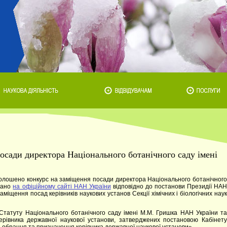
сади директора Національного ботанічного саду імені
олошено конкурс на заміщення посади директора Національного ботанічного
овано
на офіційному сайті НАН України
відповідно до постанови Президії НА
міщення посад керівників наукових установ Секції хімічних і біологічних наук
Статуту Національного ботанічного саду імені М.М. Гришка НАН України та
рівника державної наукової установи, затверджених постановою Кабінету