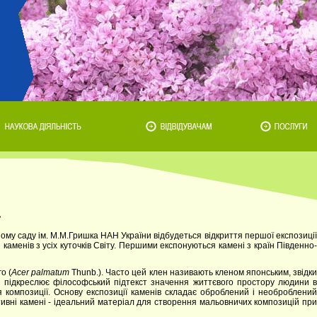
»
му саду ім. М.М.Гришка НАН України відбудеться відкриття першої експозиції
 каменів з усіх куточків Світу. Першими експонуються камені з країн Південно-
о (
Acer palmatum
Thunb.). Часто цей клен називають кленом японським, звідк
и підкреслює філософський підтекст значення життєвого простору людини в
композиції. Основу експозиції каменів складає оброблений і необроблений
тивні камені - ідеальний матеріал для створення мальовничих композицій при