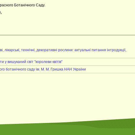
расного Ботанічного Саду.
,
лікарські, технічні, декоративні рослини: актуальні питання інтродукції,
 у вишуканий світ "королеви квітів"
ого ботанічного саду ім. М. М. Гришка НАН України