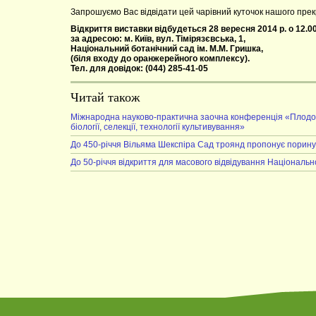
Запрошуємо Вас відвідати цей чарівний куточок нашого прек
Відкриття виставки відбудеться 28 вересня 2014 р. о 12.00
за адресою: м. Київ, вул. Тімірязєвська, 1,
Національний ботанічний сад ім. М.М. Гришка,
(біля входу до оранжерейного комплексу).
Тел. для довідок: (044) 285-41-05
Читай також
Міжнародна науково-практична заочна конференція «Плодові, 
біології, селекції, технології культивування»
До 450-річчя Вільяма Шекспіра Сад троянд пропонує поринути
До 50-річчя відкриття для масового відвідування Національн