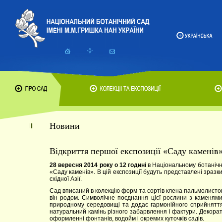
Новини
Відкриття першої експозиції «Саду каменів
28 вересня 2014 року о 12 годині
в Національному ботанічно
«Саду каменів». В цій експозиції будуть представлені зразки
східної Азії.
Сад вписаний в колекцію форм та сортів клена пальмолистог
він родом. Символічне поєднання цієї рослини з каменям
природному середовищі та додає гармонійного сприйняття 
натуральний камінь різного забарвлення і фактури. Декора
оформленні фонтанів, водойм і окремих куточків садів.