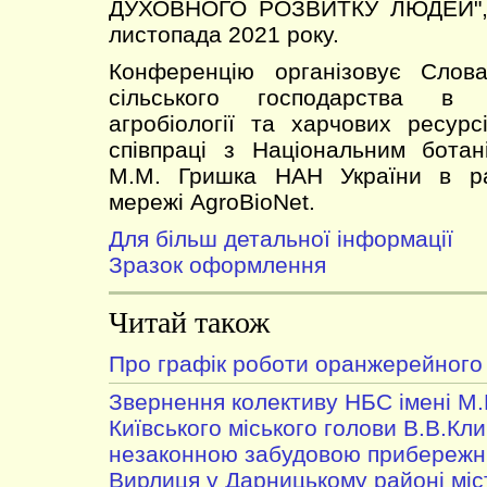
ДУХОВНОГО РОЗВИТКУ ЛЮДЕЙ", я
листопада 2021 року.
Конференцію організовує Слова
сільського господарства в Н
агробіології та харчових ресурс
співпраці з Національним ботан
М.М. Гришка НАН України в ра
мережі AgroBioNet.
Для більш детальної інформації
Зразок оформлення
Читай також
Про графік роботи оранжерейного
Звернення колективу НБС імені М
Київського міського голови В.В.Клич
незаконною забудовою прибережни
Вирлиця у Дарницькому районі міс