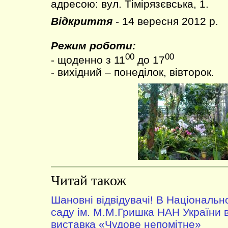
адресою: вул. Тімірязєвська, 1.
Відкриття
- 14 вересня 2012 р.
Режим роботи:
00
00
- щоденно з 11
до 17
- вихідний – понеділок, вівторок.
Читай також
Шановні відвідувачі! В Національ
саду ім. М.М.Гришка НАН України 
виставка «Чудове непомітне»