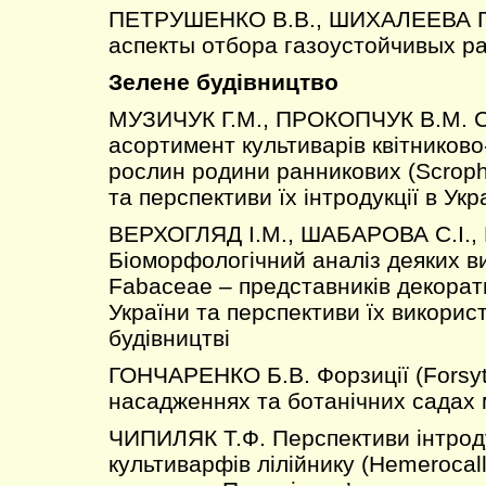
ПЕТРУШЕНКО В.В., ШИХАЛЕЕВА Г.
аспекты отбора газоустойчивых р
Зелене будівництво
МУЗИЧУК Г.М., ПРОКОПЧУК В.М. С
асортимент культиварів квітников
рослин родини ранникових (Scrophu
та перспективи їх інтродукції в Укр
ВЕРХОГЛЯД І.М., ШАБАРОВА С.І.
Біоморфологічний аналіз деяких в
Fabaceae – представників декора
України та перспективи їх викорис
будівництві
ГОНЧАРЕНКО Б.В. Форзиції (Forsyth
насадженнях та ботанічних садах 
ЧИПИЛЯК Т.Ф. Перспективи інтроду
культиварфів лілійнику (Hemerocall