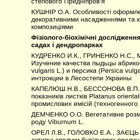
степового Придніпров’я
КУШНІР О.А. Особливості оформл
декоративними насадженнями та к
композиціями
Фізіолого-біохімічні дослідженн
садах і дендропарках
КУДРЕНКО И.К., ГРИНЕНКО Н.С., 
Изучение качества пыдьцы абрико
vulgaris L.) и персика (Persica vulga
интрокции в Лесостепи Украины
КАПЕЛЮШ Н.В., БЕССОНОВА В.П. 
показників листків Platanus orientali
промислових емісій (техногенного
ДЕМЧЕНКО О.О. Вегетативне розм
роду Viburnum L.
ОРЕЛ Л.В., ГОЛОВКО Е.А., ЗАЄЦЬ 
активні сполуки бур’янових рослин