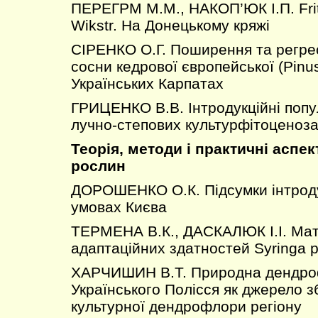
ПЕРЕГРМ М.М., НАКОП’ЮК І.П. Fritil
Wikstr. На Донецькому кряжі
СІРЕНКО О.Г. Поширення та регрес
сосни кедрової європейської (Pinus
Українських Карпатах
ГРИЦЕНКО В.В. Інтродукційні попу
лучно-степових культурфітоценоз
Теорія, методи і практичні аспек
рослин
ДОРОШЕНКО О.К. Підсумки інтродукц
умовах Києва
ТЕРМЕНА В.К., ДАСКАЛЮК І.І. Ма
адаптаційних здатностей Syringa p
ХАРЧИШИН В.Т. Природна дендр
Українського Полісся як джерело 
культурної дендрофлори регіону