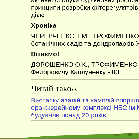
принципи розробки фіторегулятоів
дією
Хроніка
ЧЕРЕВЧЕНКО Т.М., ТРОФИМЕНКО Н
ботанічних садів та дендропарків 
Вітаємо!
ДОРОШЕНКО О.К., ТРОФИМЕНКО Н
Федоровичу Каплуненку - 80
Читай також
Виставку азалій та камелій вперше
оранжерейному комплексі НБС ім.
будували понад 20 років.