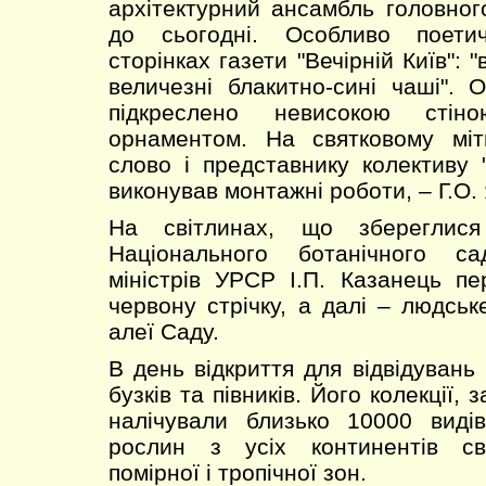
архітектурний ансамбль головного
до сьогодні. Особливо поети
сторінках газети "Вечірній Київ": 
величезні блакитно-сині чаші". 
підкреслено невисокою стін
орнаментом. На святковому мі
слово і представнику колективу "
виконував монтажні роботи, – Г.О.
На світлинах, що збереглися
Національного ботанічного с
міністрів УРСР І.П. Казанець пе
червону стрічку, а далі – людсь
алеї Саду.
В день відкриття для відвідувань
бузків та півників. Його колекції, 
налічували близько 10000 виді
рослин з усіх континентів сві
помірної і тропічної зон.