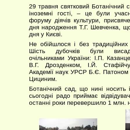
29 травня святковий Ботанічний с
іноземні гості, – це були учас
форуму діячів культури, присвяче
дня народження Т.Г. Шевченка, що
дня у Києві.
Не обійшлося і без традиційних 
Шість дубочків були висад
очільниками України: І.П. Казанц
В.Г. Дрозденком, І.Й. Стафійч
Академії наук УРСР Б.Є. Патоном 
Цициним.
Ботанічний сад, що нині носить і
сьогодні радо приймає відвідувачі
останні роки перевершило 1 млн. н