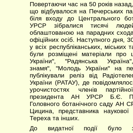
Повертаючи час на 50 років назад
що відбувалося на Печерських па
біля входу до Центрального бо
УРСР зібралися тисячі люде
облаштованою на парадних схода
офіційних осіб. Наступного дня, 3
у всіх республіканських, міських 
були розміщені матеріали про 
України", "Радянська Україна
знамя", "Молодь України" на п
публікували реліз від Радіотел
України (РАТАУ), де повідомлялос
урочистостях членів партійно
президента АН УРСР Б.Є. Па
Головного ботанічного саду АН С
Цицина, представника наукової
Тереха та інших.
До видатної події було з