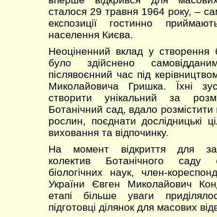
сталося 29 травня 1964 року, – са
експозиції гостинно приймаю
населення Києва.
Неоціненний вклад у створення 
було здійснено самовіддан
післявоєнний час під керівництво
Миколайовича Гришка. Їхні зу
створити унікальний за розм
Ботанічний сад, вдало розмістити к
рослин, поєднати дослідницькі ці
виховання та відпочинку.
На момент відкриття для заг
колектив Ботанічного саду 
біологічних наук, член-кореспон
України Євген Миколайович Ко
етапі більше уваги приділяло
підготовці ділянок для масових від