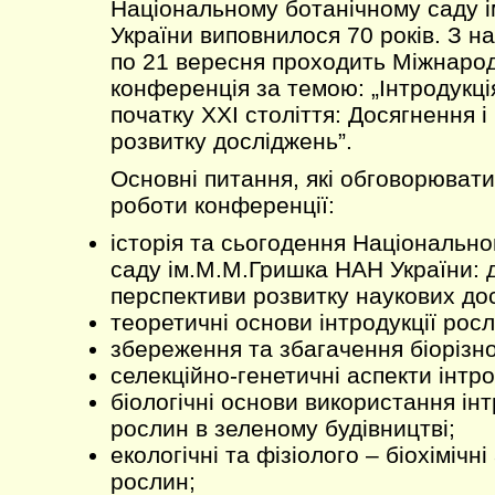
Національному ботанічному саду 
України виповнилося 70 років. З н
по 21 вересня проходить Міжнаро
конференція за темою: „Інтродукці
початку ХХІ століття: Досягнення і
розвитку досліджень”.
Основні питання, які обговорюват
роботи конференції:
історія та сьогодення Національно
саду ім.М.М.Гришка НАН України: 
перспективи розвитку наукових до
теоретичні основи інтродукції росл
збереження та збагачення біорізн
селекційно-генетичні аспекти інтро
біологічні основи використання ін
рослин в зеленому будівництві;
екологічні та фізіолого – біохімічні
рослин;