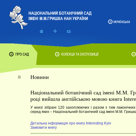
Новини
Національний ботанічний сад імені М.М. Г
році вийшла англійською мовою книга Intere
У книзі зібрані 120 захоплюючих і разом з тим лаконічних
серед яких – Національний ботанічний сад імені М.М. Гришк
Детальна інформація про книгу Interesting Kyiv
Замовити книгу