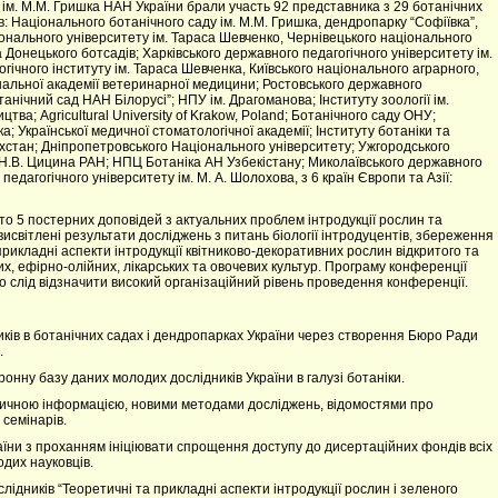
 ім. М.М. Гришка НАН України брали участь 92 представника з 29 ботанічних
в: Національного ботанічного саду ім. М.М. Гришка, дендропарку “Софіївка”,
іонального університету ім. Тараса Шевченко, Чернівецького національного
а Донецького ботсадів; Харківського державного педагогічного університету ім.
гічного інституту ім. Тараса Шевченка, Київського національного аграрного,
іональної академії ветеринарної медицини; Ростовського державного
нічний сад НАН Білорусі”; НПУ ім. Драгоманова; Інституту зоології ім.
тва; Agricultural University of Krakow, Poland; Ботанічного саду ОНУ;
 Української медичної стоматологічної академії; Інституту ботаніки та
захстан; Дніпропетровського Національного університету; Ужгородського
. Н.В. Цицина РАН; НПЦ Ботаніка АН Узбекістану; Миколаївського державного
едагогічного університету ім. М. А. Шолохова, з 6 країн Європи та Азії:
то 5 постерних доповідей з актуальних проблем інтродукції рослин та
висвітлені результати досліджень з питань біології інтродуцентів, збереження
а прикладні аспекти інтродукції квітниково-декоративних рослин відкритого та
их, ефірно-олійних, лікарських та овочевих культур. Програму конференції
слід відзначити високий організаційний рівень проведення конференції.
ків в ботанічних садах і дендропарках України через створення Бюро Ради
.
нну базу даних молодих дослідників України в галузі ботаніки.
тичною інформацією, новими методами досліджень, відомостями про
семінарів.
аїни з проханням ініціювати спрощення доступу до дисертаційних фондів всіх
одих науковців.
ідників “Теоретичні та прикладні аспекти інтродукції рослин і зеленого