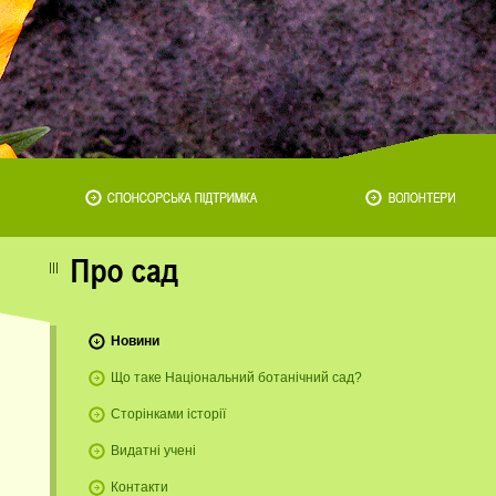
Новини
Що таке Національний ботанічний сад?
Сторінками історії
Видатні учені
Контакти