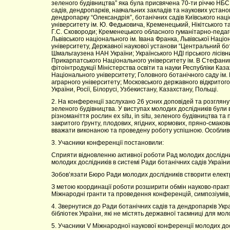
зеленого будівництва” яка була присвячена 70-ти річчю НБС
садів, дендропарків, навчальних закладів та наукових устано
дендропарку “Олександрія”, ботанічних садів Київського нац
університету ім. Ю. Федьковича, Кременецький, Нікітського т
Г.С. Сковороди; Кременецького обласного гуманітарно-педаго
Львівського національного ім. Івана Франка, Львівської Нац
університету, Державної наукової установи “Центральний бота
Шмальгаузена НАН України; Українського НДІ гірського лісівниц
Прикарпатського Національного університету ім. В Стефаника;
фітоінтродукції Міністерства освіти та науки Республіки Ка
Національного університету; Головного ботанічного саду ім
аграрного університету; Московського державного відкритого п
України, Росії, Білорусі, Узбекистану, Казахстану, Польщі.
2. На конференції заслухано 26 усних доповідей та розгляну
зеленого будівництва. У виступах молодих дослідників були 
різноманіття рослин ex situ, in situ, зеленого будівництва т
закритого ґрунту, плодових, ягідних, кормових, пряно-смаков
вважати виконаною та проведену роботу успішною. Особливо 
3. Учасники конференції постановили:
Сприяти відновленню активної роботи Рад молодих дослідни
молодих дослідників в системі Ради ботанічних садів України
Зобов’язати Бюро Ради молодих дослідників створити електро
З метою координації роботи розширити обмін науково-прак
Міжнародні гранти та проведення конференцій, симпозіумів, 
4. Звернутися до Ради ботанічних садів та дендропарків Укр
бібліотек України, які не містять державної таємниці для мол
5. Учасники V Міжнародної наукової конференції молодих досл