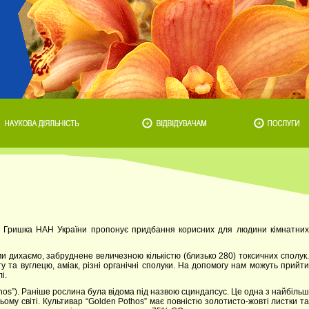
.М. Гришка НАН України пропонує придбання корисних для людини кімнатних
ми дихаємо, забруднене величезною кількістю (близько 280) токсичних сполук.
ту та вуглецю, аміак, різні органічні сполуки. На допомогу нам можуть прийти
і.
os”). Раніше рослина була відома під назвою сциндапсус. Це одна з найбільш
ому світі. Культивар “Golden Pothos” має повністю золотисто-жовті листки та