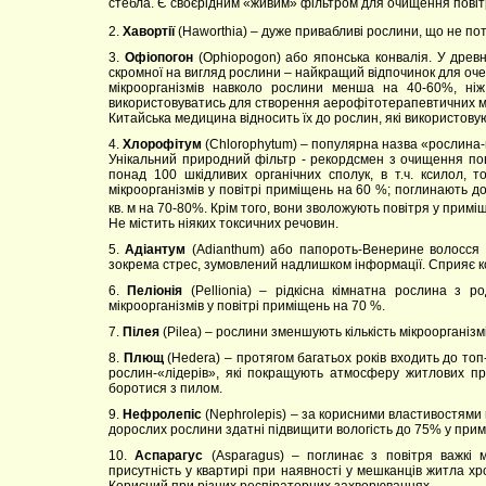
стебла. Є своєрідним «живим» фільтром для очищення пові
2.
Хавортії
(Haworthia) – дуже привабливі рослини, що не пот
3.
Офіопогон
(Ophiopogon) або японська конвалія. У древн
скромної на вигляд рослини – найкращий відпочинок для очей
мікроорганізмів навколо рослини менша на 40-60%, ні
використовуватись для створення аерофітотерапевтичних м
Китайська медицина відносить їх до рослин, які використовуют
4.
Хлорофітум
(Chlorophytum) – популярна назва «рослина-п
Унікальний природний фільтр - рекордсмен з очищення пов
понад 100 шкідливих органічних сполук, в т.ч. ксилол, т
мікроорганізмів у повітрі приміщень на 60 %; поглинають 
кв. м на 70-80%. Крім того, вони зволожують повітря у прим
Не містить ніяких токсичних речовин.
5.
Адіантум
(Adianthum) або папороть-Венерине волосся –
зокрема стрес, зумовлений надлишком інформації. Сприяє к
6.
Пеліонія
(Pellionia) – рідкісна кімнатна рослина з ро
мікроорганізмів у повітрі приміщень на 70 %.
7.
Пілея
(Pilea) – рослини зменшують кількість мікроорганізм
8.
Плющ
(Hedera) – протягом багатьох років входить до то
рослин-«лідерів», які покращують атмосферу житлових п
боротися з пилом.
9.
Нефролепіс
(Nephrolepis) – за корисними властивостями
дорослих рослини здатні підвищити вологість до 75% у примі
10.
Аспарагус
(Asparagus) – поглинає з повітря важкі м
присутність у квартирі при наявності у мешканців житла х
Корисний при різних респіраторних захворюваннях.