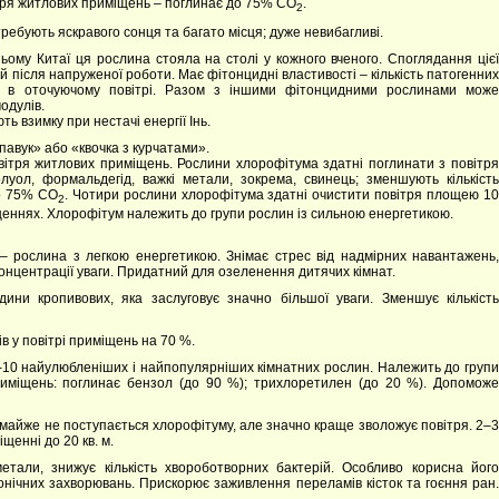
тря житлових приміщень – поглинає до 75% СО
.
2
ребують яскравого сонця та багато місця; дуже невибагливі.
ьому Китаї ця рослина стояла на столі у кожного вченого. Споглядання ціє
 після напруженої роботи. Має фітонцидні властивості – кількість патогенних
ж в оточуючому повітрі. Разом з іншими фітонцидними рослинами може
одулів.
ь взимку при нестачі енергії Інь.
авук» або «квочка з курчатами».
ітря житлових приміщень. Рослини хлорофітума здатні поглинати з повітря
олуол, формальдегід, важкі метали, зокрема, свинець; зменшують кількість
до 75% СО
.
Чотири рослини хлорофітума здатні очистити повітря площею 1
2
іщеннях. Хлорофітум належить до групи рослин із сильною енергетикою.
 рослина з легкою енергетикою. Знімає стрес від надмірних навантажень
онцентрації уваги. Придатний для озеленення дитячих кімнат.
дини кропивових, яка заслуговує значно більшої уваги. Зменшує кількість
ів у повітрі приміщень на 70 %.
п-10 найулюбленіших і найпопулярніших кімнатних рослин. Належить до груп
риміщень: поглинає бензол (до 90 %); трихлоретилен (до 20 %). Допоможе
 майже не поступається хлорофітуму, але значно краще зволожує повітря. 2–3
щенні до 20 кв. м.
етали, знижує кількість хвороботворних бактерій. Особливо корисна йог
ронічних захворювань. Прискорює заживлення переламів кісток та гоєння ран.