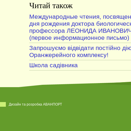
Читай також
Международные чтения, посвящен
дня рождения доктора биологическ
профессора ЛЕОНИДА ИВАНОВИ
(первое информационное письмо)
Запрошуємо відвідати постійно дію
Оранжерейного комплексу!
Школа садівника
Дизайн та розробка АВАНПОРТ