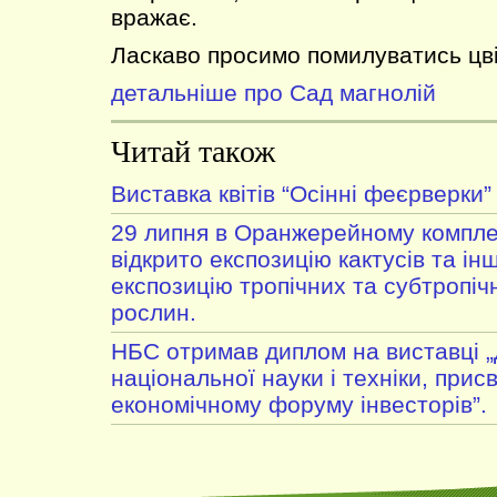
вражає.
Ласкаво просимо помилуватись цві
детальніше про Сад магнолій
Читай також
Виставка квітів “Осінні феєрверки”
29 липня в Оранжерейному компле
відкрито експозицію кактусів та ін
експозицію тропічних та субтропі
рослин.
НБС отримав диплом на виставці 
національної науки і техніки, прис
економічному форуму інвесторів”.