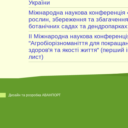
України
Міжнародна наукова конференція 
рослин, збереження та збагачення 
ботанічних садах та дендропарках
II Міжнародна наукова конференці
"Агробіорізноманіття для покраща
здоров'я та якості життя" (перший
лист)
Дизайн та розробка АВАНПОРТ