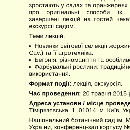
зростають у садах та оранжереях.
про оригінальні способи їх 
завершені лекцій на гостей чек
екскурсії садом.
Теми лекцій:
Новинки світової селекції жоржин
Cav.) та її агротехніка.
Бегонія: різноманіття та особлив
Фарбувальні рослини: традиційн
використання.
Формат події:
лекція, екскурсія.
Час проведення:
20 травня 2015 р
Адреса установи / місце провед
Тімірязєвська, 1, 01014, м. Київ, У
Національний ботанічний сад ім.
України, конференц-зал корпусу №