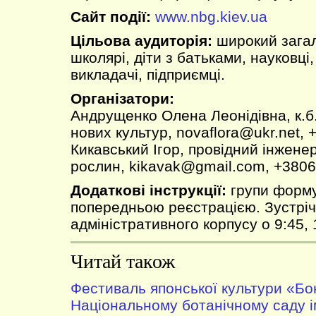
Сайт події:
www.nbg.kiev.ua
Цільова аудиторія:
широкий загал
школярі, діти з батьками, науковці
викладачі, підприємці.
Організатори:
Андрущенко Олена Леонідівна, к.б.н.
нових культур, novaflora@ukr.net,
Кикавський Ігор, провідний інженер
рослин, kikavak@gmail.com, +380
Додаткові інструкції:
групи форму
попередньою реєстрацією. Зустріч 
адміністративного корпусу о 9:45, 1
Читай також
Фестиваль японської культури «Бо
Національному ботанічному саду 