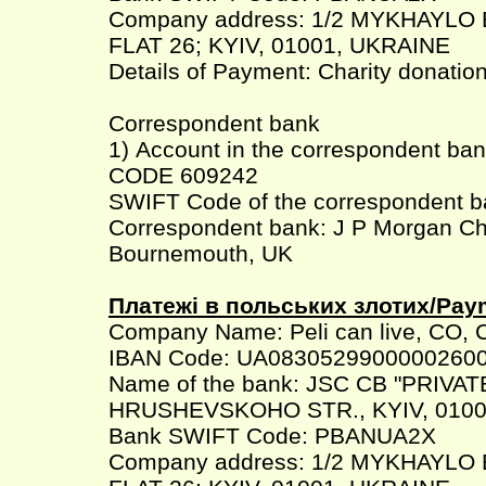
Company address: 1/2 MYKHAYLO
FLAT 26; KYIV, 01001, UKRAINE
Details of Payment: Charity donatio
Correspondent bank
1) Account in the correspondent b
CODE 609242
SWIFT Code of the correspondent
Correspondent bank: J P Morgan C
Bournemouth, UK
Платежі в польських злотих/Pay
Company Name: Peli can live, CO, 
IBAN Code: UA0830529900000260
Name of the bank: JSC CB "PRIVAT
HRUSHEVSKOHO STR., KYIV, 0100
Bank SWIFT Code: PBANUA2X
Company address: 1/2 MYKHAYLO