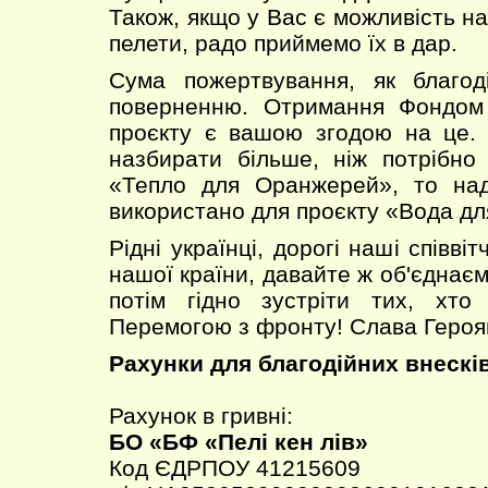
Також, якщо у Вас є можливість н
пелети, радо приймемо їх в дар.
Сума пожертвування, як благоді
поверненню. Отримання Фондом 
проєкту є вашою згодою на це.
назбирати більше, ніж потрібно
«Тепло для Оранжерей», то над
використано для проєкту «Вода дл
Рідні українці, дорогі наші співвіт
нашої країни, давайте ж об'єднає
потім гідно зустріти тих, хто
Перемогою з фронту! Слава Героям
Рахунки для благодійних внесків
Рахунок в гривні:
БО «БФ «Пелі кен лів»
Код ЄДРПОУ 41215609