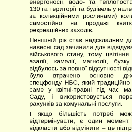
енергоносії, водо- та теплопост
130 га території та будівель у нал
за колекційними рослинами) кол
самостійно на продажі квитк
рекреаційних заходів.
Нинішній рік став надскладним дл
навесні сад зачинили для відвіду
військового стану, тому цвітіння
азалії, камелії, магнолії, буз
відбулось за повної відсутності ві
було втрачено основне дже
спецфонду НБС, який традиційно
саме у квітні-травні під час ма
Саду, і використовується пер
рахунків за комунальні послуги.
І якщо більшість потреб мож
відтермінувати, є один момент
відкласти або відмінити – це під