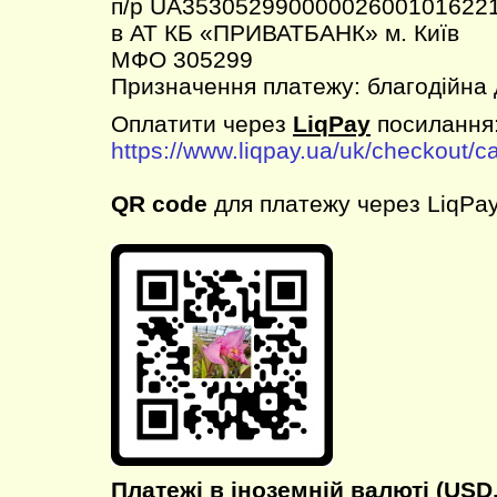
п/р UA35305299000002600101622
в АТ КБ «ПРИВАТБАНК» м. Київ
МФО 305299
Призначення платежу: благодійна
Оплатити через
LiqPay
посилання
https://www.liqpay.ua/uk/checkout/
QR code
для платежу через LiqPay
Платежі в іноземній валюті (USD