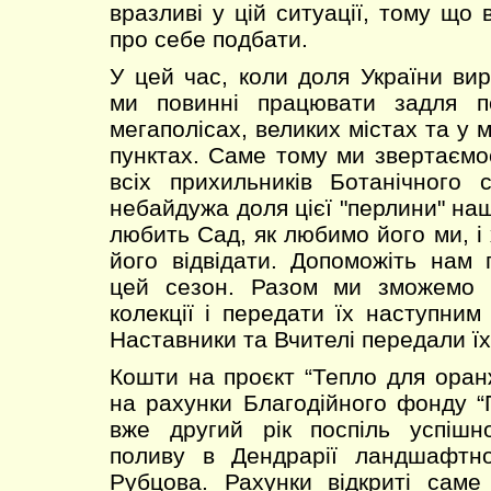
вразливі у цій ситуації, тому що
про себе подбати.
У цей час, коли доля України вир
ми повинні працювати задля п
мегаполісах, великих містах та у
пунктах. Саме тому ми звертаємо
всіх прихильників Ботанічного 
небайдужа доля цієї "перлини" на
любить Сад, як любимо його ми, і
його відвідати. Допоможіть нам
цей сезон. Разом ми зможемо в
колекції і передати їх наступним
Наставники та Вчителі передали їх 
Кошти на проєкт “Тепло для ора
на рахунки Благодійного фонду “П
вже другий рік поспіль успішн
поливу в Дендрарії ландшафтног
Рубцова. Рахунки відкриті саме