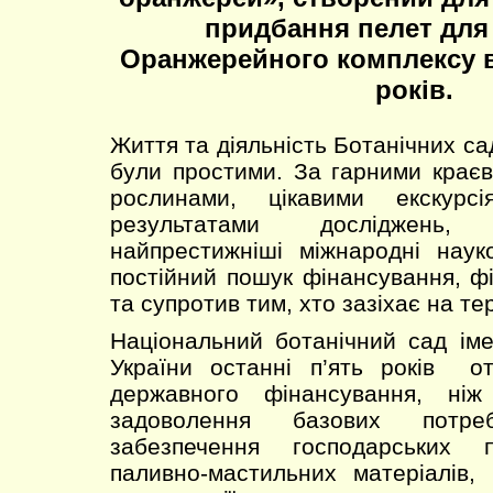
придбання пелет для
Оранжерейного комплексу в
років.
Життя та діяльність Ботанічних сад
були простими. За гарними крає
рослинами, цікавими екскурс
результатами досліджень,
найпрестижніші міжнародні наук
постійний пошук фінансування, ф
та супротив тим, хто зазіхає на те
Національний ботанічний сад ім
України останні п’ять років 
державного фінансування, ні
задоволення базових потр
забезпечення господарських 
паливно-мастильних матеріалів,