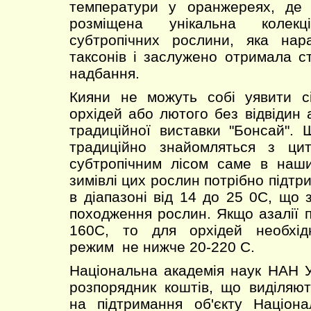
температури у оранжереях, де
розміщена унікальна колек
субтропічних рослини, яка нар
таксонів і заслужено отримала с
надбання.
Кияни не можуть собі уявити сі
орхідей або лютого без відвідин 
традиційної виставки "Бонсай". 
традиційно знайомляться з ци
субтропічним лісом саме в наш
зимівлі цих рослин потрібно підт
в діапазоні від 14 до 25 0С, що 
походження рослин. Якщо азалії 
160С, то для орхідей необхід
режим не нижче 20-220 С.
Національна академія наук НАН У
розпорядник коштів, що виділяю
на підтримання об'єкту Націон