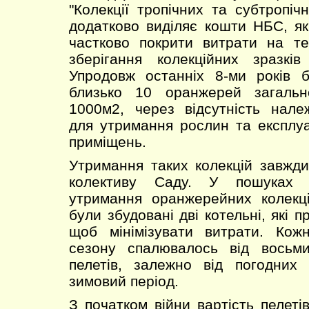
"Колекції тропічних та субтропіч
додатково виділяє кошти НБС, я
частково покрити витрати на т
зберігання колекційних зразків
Упродовж останніх 8-ми років б
близько 10 оранжерей загаль
1000м2, через відсутність нале
для утримання рослин та експлу
приміщень.
Утримання таких колекцій завжд
колективу Саду. У пошуках ш
утримання оранжерейних колекц
були збудовані дві котельні, які 
щоб мінімізувати витрати. Кож
сезону спалювалось від восьми
пелетів, залежно від погодних
зимовий період.
З початком війни вартість пелеті