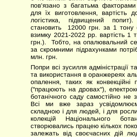
пов’язано з багатьма факторами
для їх виготовлення, вартість д
логістика, підвищений попит)
становить 12000 грн. за 1 тону 
взимку 2021-2022 рр. вартість 1 
грн.). Тобто, на опалювальний се
за скромними підрахунками потр
млн. грн.
Попри всі зусилля адміністрації та
та використання в оранжереях ал
опалення, таких як конвекційні п
("працюють на дровах"), електрок
ботанічного саду самостійно не з
Всі ми вже зараз усвідомлює
складною і для людей, і для росли
колекцій Національного бота
створювались працею кількох поко
залежать від своєчасних дій лю